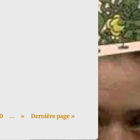
le...
0
…
»
Dernière page »