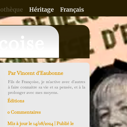
iothèque
Héritage
Français
çoise
Par
Vincent d'Eaubonne
Fils de Françoise, je m'active avec d'autres
à faire connaitre sa vie et sa pensée, et à la
prolonger avec mes moyens.
Éditions
0 Commentaires
Mis à jour le 14/08/2024 | Publié le