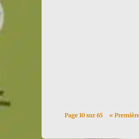
Françoise d'Eaubonne continue sa tournée It
Page 10 sur 65
« Premièr