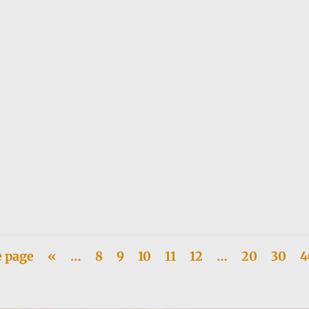
alienne dans la cité de Rome, au dojo Bodai., de l'Ecole Itsuo Tsuda. El
e page
«
…
8
9
10
11
12
…
20
30
4