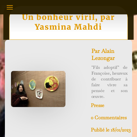
Un bonheur viril, par
Yasmina Mahdi
Par
Alain
Lezongar
"Fils adoptif" de
Françoise, heureux
de contribuer à
faire vivre sa
pensée et son
œuvre.
Presse
0 Commentaires
Publié le 18/01/2023