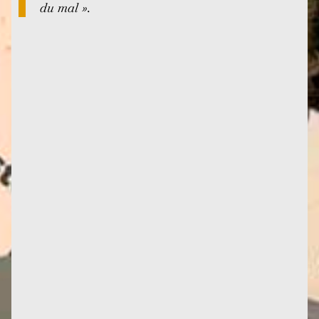
du mal ».
En cent pages, une excellente introduction à
l'écoféminisme de Françoise et son lien avec la