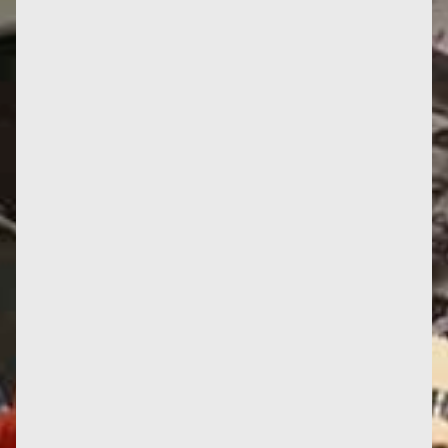
décroissance, par...
Un court d'étudiant.es (donc d'étudiantz pour
reprendre le pluriel neutre d'avant la réforme "de
Vaugelas" au 17ème...