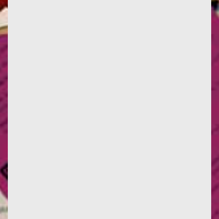
"La terre fait 40 000 km de tour, et tout le génie
humain ne saurait lui en ajouter un seul." Cette