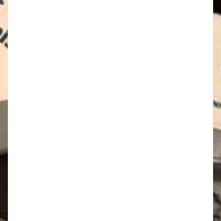
Dans cet article Élise Thiébaut, la grande amie
posthume de Françoise, resitue l’écoféminisme dans
une perspective...