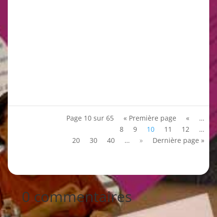
Françoise d'Eaubonne continue sa tournée Italienne
dans la cité de Rome, au dojo Bodai., de l'Ecole Itsuo
Tsuda. Elle...
Page 10 sur 65
« Première page
«
…
8
9
10
11
12
…
20
30
40
…
»
Dernière page »
0 commentaires