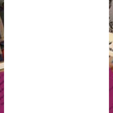
Dans cette archive radio de 1999, Françoise revient sur
la réception du Deuxième Sexe, les scandales qu'il a
suscité,...