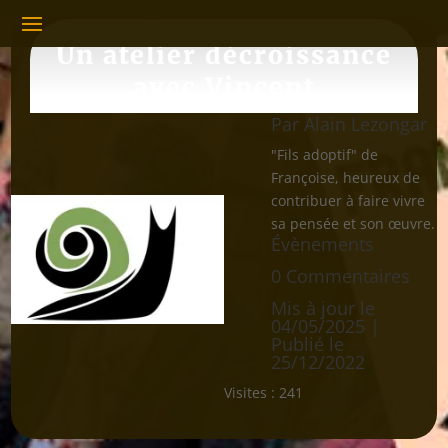
Un atelier décroissance
avec Vincent
Par
Alain Lezongar
"Fils adoptif" de
Françoise, heureux de
contribuer à faire vivre
sa pensée et son œuvre.
Évènements
0 Commentaires
Mis à jour le
04/05/2025 |
Publié le
25/12/2022
Visites :
241