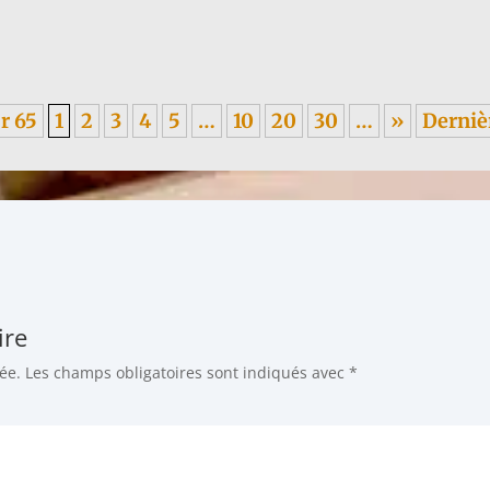
 1955, sur les méfaits du colonialisme, en italien. ----- Je garde un...
r 65
1
2
3
4
5
…
10
20
30
…
»
Derniè
ire
ée.
Les champs obligatoires sont indiqués avec
*