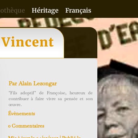
iothèque
Héritage
Français
 Vincent
Par
Alain Lezongar
"Fils adoptif" de Françoise, heureux de
contribuer à faire vivre sa pensée et son
œuvre.
Évènements
0 Commentaires