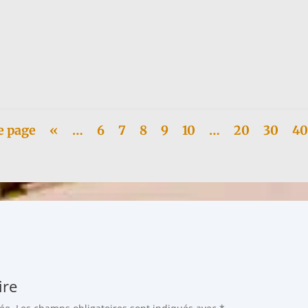
e amie posthume de Françoise @elise_thiebaut et sa...
e page
«
…
6
7
8
9
10
…
20
30
40
ire