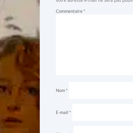
Votre adresse e-mail ne sera pas publi
Commentaire
*
Nom
*
E-mail
*