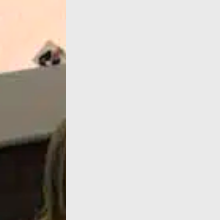
Le 19 mai à 16H, Elise parlera écoféminism