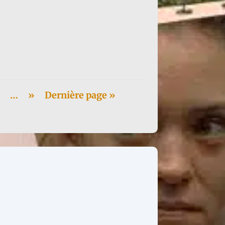
…
»
Dernière page »