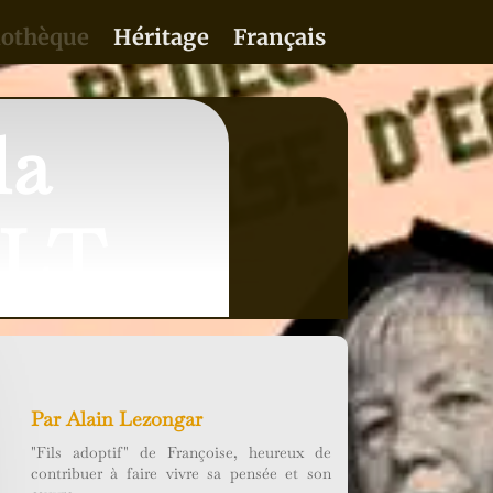
iothèque
Héritage
Français
la
SLT
Par
Alain Lezongar
"Fils adoptif" de Françoise, heureux de
contribuer à faire vivre sa pensée et son