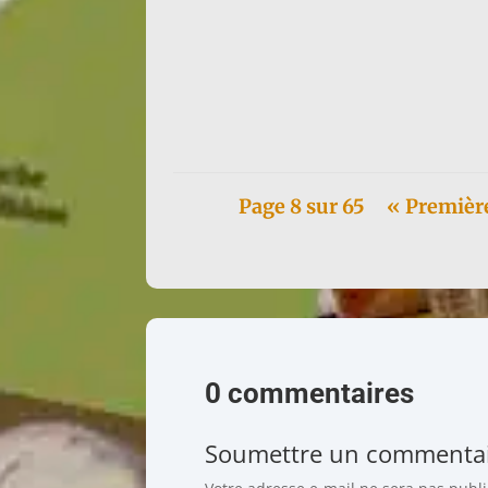
A 21h, au @pointephemere à Paris, la grand
Page 8 sur 65
« Premièr
0 commentaires
Soumettre un commenta