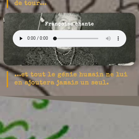
de tour…
Françoise chante
…et tout le génie humain ne lui
en ajoutera jamais un seul.