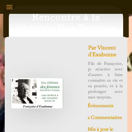
Rencontre à la
librairie Des Femmes
Par
Vincent
d'Eaubonne
Fils de Françoise,
je m'active avec
d'autres à faire
connaitre sa vie et
sa pensée, et à la
prolonger avec
mes moyens.
Évènements
2 Commentaires
Mis à jour le