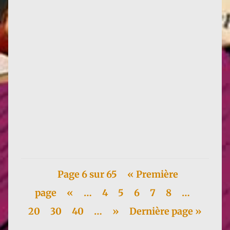
Le huitième numéro du Novelliste, sur le
thème Idées, idéaux, idéologies est sorti. La partie
Science-fiction à la...
Page 6 sur 65
« Première
page
«
…
4
5
6
7
8
…
20
30
40
…
»
Dernière page »