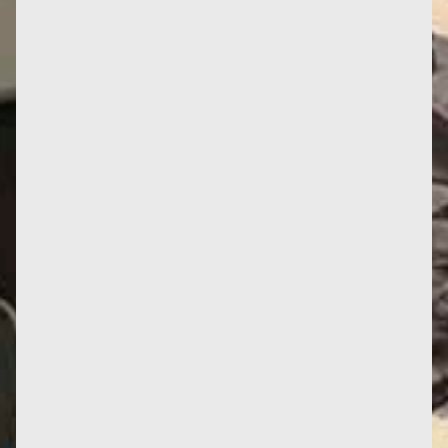
Focus sur l'écoféminisme au Palais de Tokyo, avec
cette présentation : Le mot « écoféminisme »
apparaît pour la...