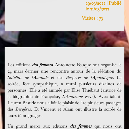
29/03/2022 | Publié
le 21/03/2022
Visites :
73
Les éditions
des femmes
–Antoinette Fouque ont organisé le
24 mars dernier une rencontre autour de la réédition du
Satellite de l’Amande
et des
Bergères de l’Apocalypse
. La
soirée, fort sympathique, a réuni plusieurs dizaines de
personnes. Elle a été animée par Élise Thiébaut (autrice de
la biographie de Françoise,
L’Amazone verte
). Avec talent,
Lauren Bastide nous a fait le plaisir de lire plusieurs passages
des
Bergères
. Et Vincent et Alain ont illustré la soirée de
leurs témoignages.
Un grand merci aux éditions
des femmes
qui nous ont