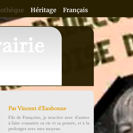
iothèque
Héritage
Français
airie
Par
Vincent d'Eaubonne
Fils de Françoise, je m'active avec d'autres
à faire connaitre sa vie et sa pensée, et à la
prolonger avec mes moyens.