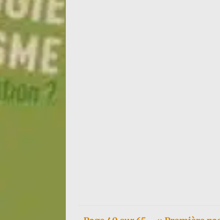
L’archive ouverte pluridisciplinaire HAL a 