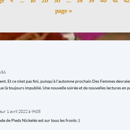
ge
«
…
10
20
30
…
38
39
40
41
42
page »
8h56
ncent. Et ce n’est pas fini, puisqu’à l’automne prochain Des Femmes devraie
que là toujours impublié. Une nouvelle soirée et de nouvelles lectures en 
sur 1 avril 2022 à 9h05
e de Pieds Nickelés est sur tous les fronts :)