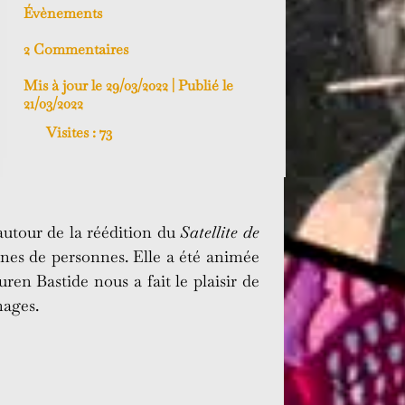
Évènements
2 Commentaires
Mis à jour le 29/03/2022 | Publié le
21/03/2022
Visites :
73
autour de la réédition du
Satellite de
aines de personnes. Elle a été animée
uren Bastide nous a fait le plaisir de
nages.