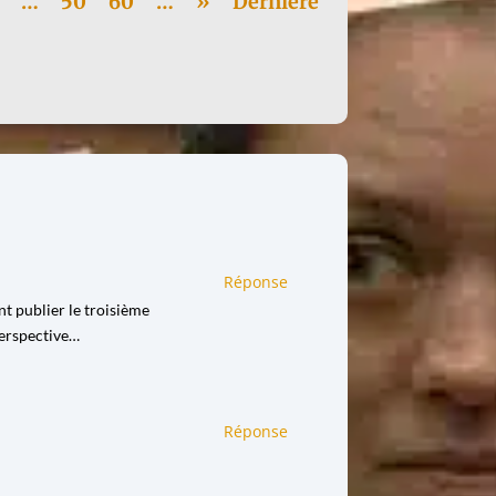
…
50
60
…
»
Dernière
Réponse
nt publier le troisième
perspective…
Réponse