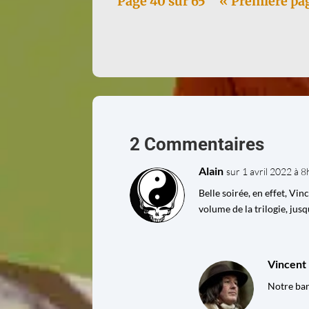
Page 40 sur 65
« Première pa
2 Commentaires
Alain
sur 1 avril 2022 à 
Belle soirée, en effet, Vi
volume de la trilogie, jus
Vincent
Notre band