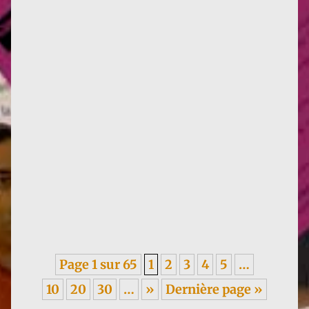
Infos : traduction d'un texte de Françoise de 1955,
sur les méfaits du colonialisme, en italien. ----- Je
garde un...
Page 1 sur 65
1
2
3
4
5
…
10
20
30
…
»
Dernière page »