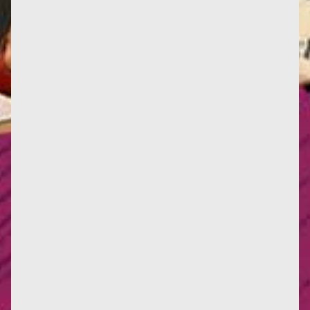
Infos : Deux nouvelles critiques d'œuvres, ici et là.
Deux nouvelles traductions en italien, et une en
anglais. La...