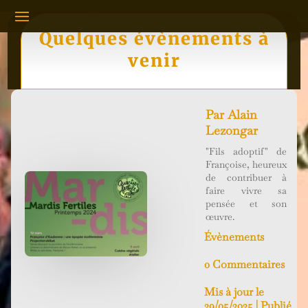
Quelques évènements à
venir
Par
Alain
Lezongar
"Fils adoptif" de
Françoise, heureux
de contribuer à
faire vivre sa
pensée et son
œuvre.
Évènements
0 Commentaires
Mis à jour le
29/05/2025 | Publié