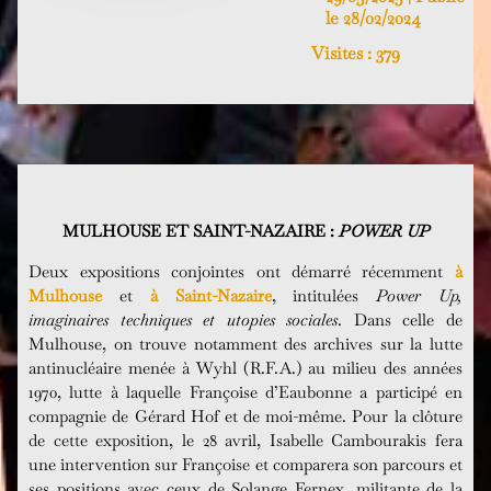
le 28/02/2024
Visites :
379
MULHOUSE ET SAINT-NAZAIRE :
POWER UP
Deux expositions conjointes ont démarré récemment
à
Mulhouse
et
à Saint-Nazaire
, intitulées
Power Up,
imaginaires techniques et utopies sociales
. Dans celle de
Mulhouse, on trouve notamment des archives sur la lutte
antinucléaire menée à Wyhl (R.F.A.) au milieu des années
1970, lutte à laquelle Françoise d’Eaubonne a participé en
compagnie de Gérard Hof et de moi-même. Pour la clôture
de cette exposition, le 28 avril, Isabelle Cambourakis fera
une intervention sur Françoise et comparera son parcours et
ses positions avec ceux de Solange Fernex, militante de la