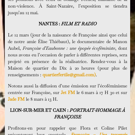
non-violence. À Saint-Nazaire, l’exposition se tiendra
jusqu’au 12 mai.
NANTES :
FILM ET RADIO
Le 12 mars (jour de la naissance de Françoise ainsi que celui
de notre amie Élise Thiébaut), le documentaire de Manon
Aubel,
Françoise d’Eaubonne : une épopée écoféministe
, dont
nous avons eu l’occasion de parler à différentes reprises, sera
projeté en présence de la réalisatrice. Rendez-vous à la
Maison de quartier du Dix à 20 heures (pour plus de
renseignements :
quartierfertile@gmail.com)
.
Notons aussi la diffusion d’une émission sur l’écoféminisme
centrée sur Françoise, sur
Jet FM
le 6 mars à 17 H 30 et sur
Jade FM
le 8 mars à 13 H.
LION-SUR-MER ET CAEN :
PORTRAIT-HOMMAGE À
FRANÇOISE
Profitons-en pour rappeler que Flora et Coline Pilet
présenteront leur spectacle,
Françoise – Une traversée