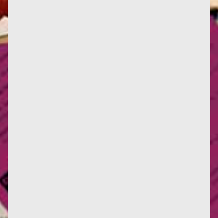
L'année 2024 commence avec une nouvelle parution
en italien des œuvres de Françoise d'Eaubonne : Le
Sexocide des...
1984 : Hubert Reeves (qui, hélas, nous a quittés
récemment) publie Patience dans l'azur, succès à un