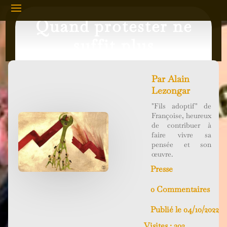
Quand protester ne
suffit plus
Par
Alain
Lezongar
"Fils adoptif" de
Françoise, heureux
de contribuer à
faire vivre sa
pensée et son
œuvre.
Presse
0 Commentaires
Publié le 04/10/2022
Visites :
302