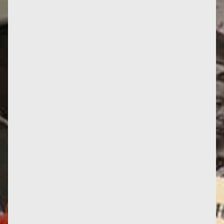
« La promotion 2023 des docteur-es de l’université
de Tours a choisi de prendre le nom de "Françoise
d’Eaubonne" »,...