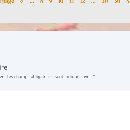
e page
«
…
8
9
10
11
12
…
20
30
4
ire
ée.
Les champs obligatoires sont indiqués avec
*