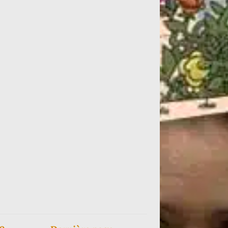
le...