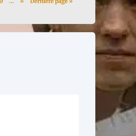
0
…
»
Dernière page »