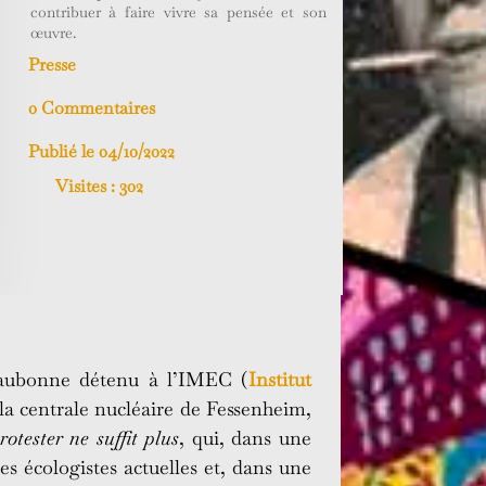
contribuer à faire vivre sa pensée et son
œuvre.
Presse
0 Commentaires
Publié le 04/10/2022
Visites :
302
’Eaubonne détenu à l’IMEC (
Institut
e la centrale nucléaire de Fessenheim,
otester ne suffit plus
, qui, dans une
es écologistes actuelles et, dans une