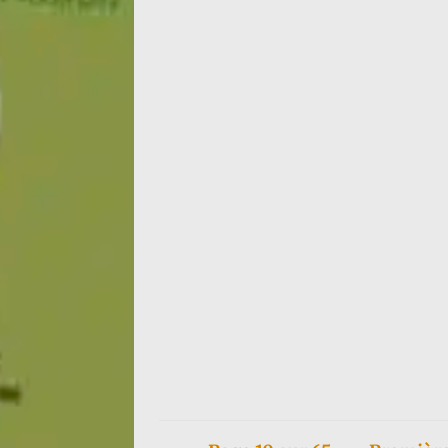
Françoise d'Eaubonne continue sa tournée It