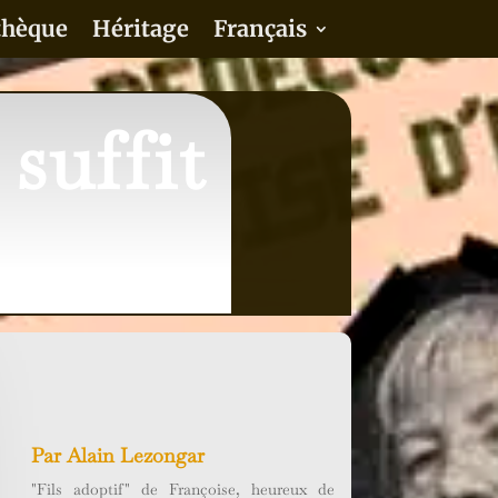
thèque
Héritage
Français
suffit
Par
Alain Lezongar
"Fils adoptif" de Françoise, heureux de