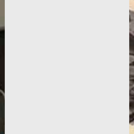
Dans cet article Élise Thiébaut, la grande amie
posthume de Françoise, resitue l’écoféminisme dans
une perspective...