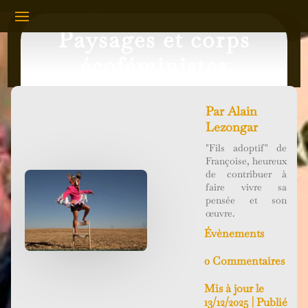
Paysages et corps
écoféministes
Par
Alain
Lezongar
"Fils adoptif" de
Françoise, heureux
de contribuer à
faire vivre sa
pensée et son
œuvre.
Évènements
0 Commentaires
Mis à jour le
13/12/2025 | Publié