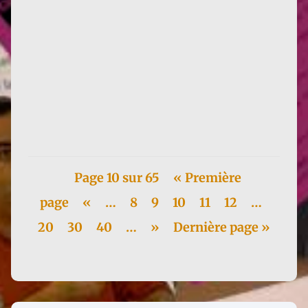
Françoise d'Eaubonne continue sa tournée Italienne
dans la cité de Rome, au dojo Bodai., de l'Ecole
Itsuo Tsuda. Elle...
Page 10 sur 65
« Première
page
«
…
8
9
10
11
12
…
20
30
40
…
»
Dernière page »