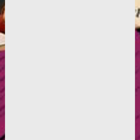
Dans cette archive radio de 1999, Françoise revient
sur la réception du Deuxième Sexe, les scandales
qu'il a suscité,...