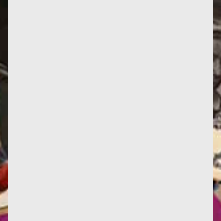
échéance. Rentrée sur ma...
Focus sur l'écoféminisme au Palais de Tokyo, avec
cette présentation : Le mot « écoféminisme »
apparaît pour la...