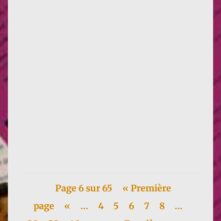
Le huitième numéro du Novelliste, sur le
thème Idées, idéaux, idéologies est sorti. La partie
Science-fiction à la...
Page 6 sur 65
« Première
page
«
…
4
5
6
7
8
…