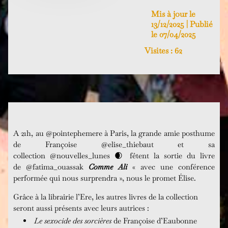
Mis à jour le
13/12/2025 | Publié
le 07/04/2025
Visites :
62
A 21h, au
@pointephemere
à Paris, la grande amie posthume
de Françoise
@elise_thiebaut
et sa
collection
@nouvelles_lunes
🌒 fêtent la sortie du livre
de
@fatima_ouassak
Comme Ali
« avec une conférence
performée qui nous surprendra », nous le promet Élise.
Grâce à la librairie l’Ere, les autres livres de la collection
seront aussi présents avec leurs autrices :
Le sexocide des sorcières
de Françoise d’Eaubonne