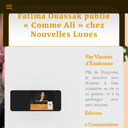
Fatima Ouassak publie
« Comme Ali » chez
Nouvelles Lunes
Par
Vincent
d'Eaubonne
Fils de Françoise,
je m'active avec
d'autres à faire
connaitre sa vie et
sa pensée, et à la
prolonger avec
mes moyens.
Éditions
0 Commentaires