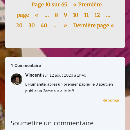
Page 10 sur 65
« Première
page
«
…
8
9
10
11
12
…
20
30
40
…
»
Dernière page »
1 Commentaire
Vincent
sur 12 août 2023 à 2h40
L’Humanité, après un premier papier le 3 août, en
publie un 2eme sur elle le 9.
Réponse
Soumettre un commentaire