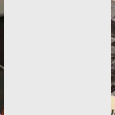
une perspective...
Dans cette archive radio de 1999, Françoise revient
sur la réception du Deuxième Sexe, les scandales
qu'il a suscité,...