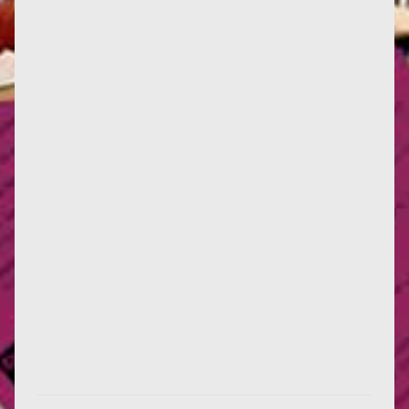
Françoise d'Eaubonne continue sa tournée Italienne
dans la cité de Rome, au dojo Bodai., de l'Ecole
Itsuo Tsuda. Elle...