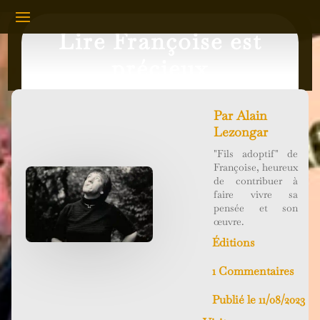
Lire Françoise est
précieux
Par
Alain
Lezongar
"Fils adoptif" de
Françoise, heureux
de contribuer à
faire vivre sa
pensée et son
œuvre.
Éditions
1 Commentaires
Publié le 11/08/2023