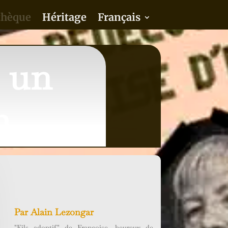
thèque
Héritage
Français
: un
n
Par
Alain Lezongar
"Fils adoptif" de Françoise, heureux de