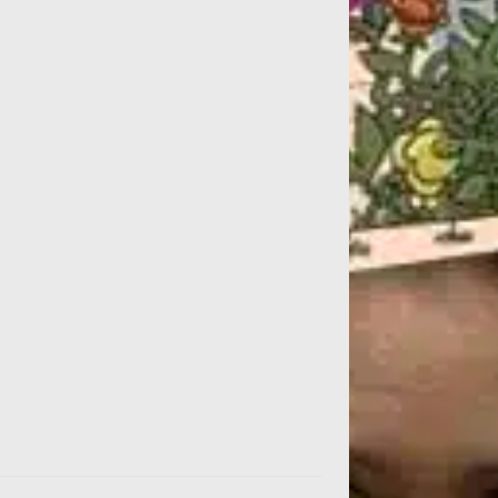
z,...