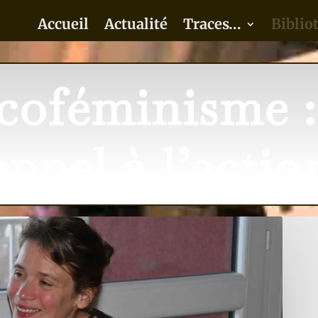
Accueil
Actualité
Traces…
Biblio
coféminisme 
appel à l’actio