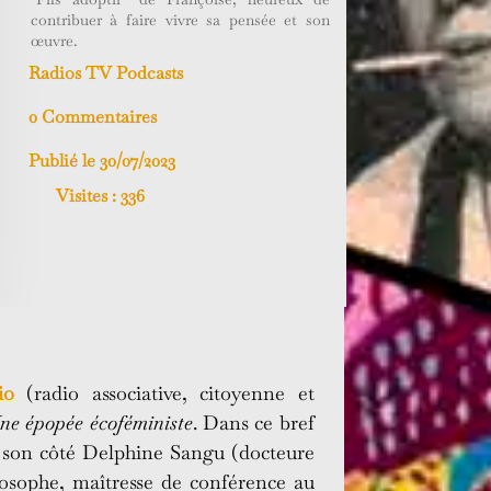
contribuer à faire vivre sa pensée et son
œuvre.
Radios TV Podcasts
0 Commentaires
Publié le 30/07/2023
Visites :
336
io
(radio associative, citoyenne et
ne épopée écoféministe
. Dans ce bref
 De son côté Delphine Sangu (docteure
osophe, maîtresse de conférence au