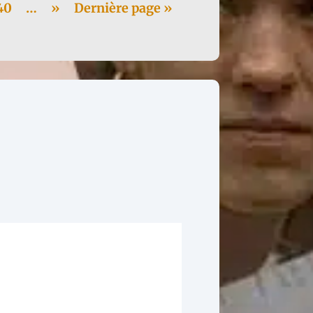
40
…
»
Dernière page »