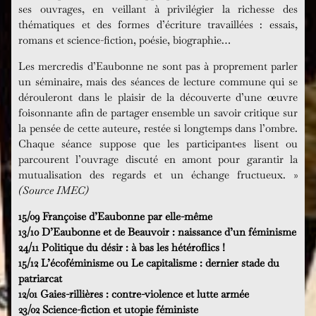
ses ouvrages, en veillant à privilégier la richesse des
thématiques et des formes d’écriture travaillées : essais,
romans et science-fiction, poésie, biographie…
Les mercredis d’Eaubonne ne sont pas à proprement parler
un séminaire, mais des séances de lecture commune qui se
dérouleront dans le plaisir de la découverte d’une œuvre
foisonnante afin de partager ensemble un savoir critique sur
la pensée de cette auteure, restée si longtemps dans l’ombre.
Chaque séance suppose que les participant·es lisent ou
parcourent l’ouvrage discuté en amont pour garantir la
mutualisation des regards et un échange fructueux. »
(Source IMEC)
15/09 Françoise d’Eaubonne par elle-même
13/10 D’Eaubonne et de Beauvoir : naissance d’un féminisme
24/11 Politique du désir : à bas les hétéroflics !
15/12 L’écoféminisme ou Le capitalisme : dernier stade du
patriarcat
12/01 Gaies-rillières : contre-violence et lutte armée
23/02 Science-fiction et utopie féministe