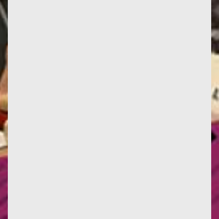
Dans cet article Élise Thiébaut, la grande amie
posthume de Françoise, resitue l’écoféminisme dans
une perspective...