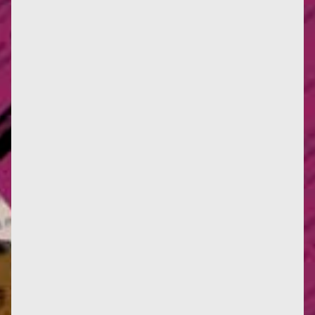
Dans cette archive radio de 1999, Françoise revient
sur la réception du Deuxième Sexe, les scandales
qu'il a suscité,...
Françoise d'Eaubonne continue sa tournée Italienne
dans la cité de Rome, au dojo Bodai., de l'Ecole