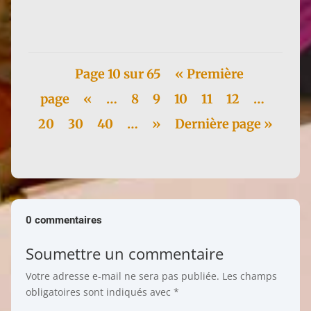
Itsuo Tsuda. Elle...
Page 10 sur 65
« Première
page
«
…
8
9
10
11
12
…
20
30
40
…
»
Dernière page »
0 commentaires
Soumettre un commentaire
Votre adresse e-mail ne sera pas publiée.
Les champs
obligatoires sont indiqués avec
*