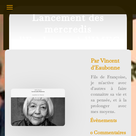
Lancement des
mercredis
d’Eaubonne à l’IMEC
Par
Vincent
d'Eaubonne
Fils de Françoise,
je m'active avec
d'autres à faire
connaitre sa vie et
sa pensée, et à la
prolonger avec
mes moyens.
Évènements
0 Commentaires