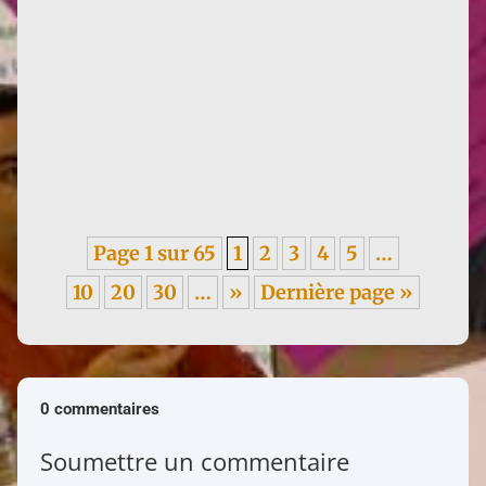
Infos : traduction d'un texte de Françoise de 1955,
sur les méfaits du colonialisme, en italien. ----- Je
garde un...
Page 1 sur 65
1
2
3
4
5
…
10
20
30
…
»
Dernière page »
0 commentaires
Soumettre un commentaire