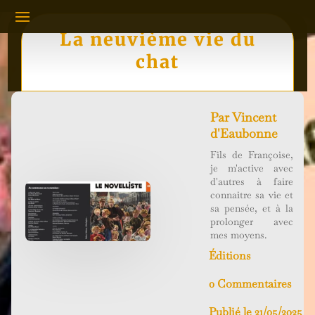
La neuvième vie du
chat
Par
Vincent
d'Eaubonne
Fils de Françoise,
je m'active avec
d'autres à faire
connaitre sa vie et
sa pensée, et à la
prolonger avec
mes moyens.
Éditions
0 Commentaires
Publié le 21/05/2025