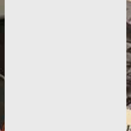
Parvis des Femmes de la Résistance, Toulouse
Jusqu’à présent, seuls les Mémoires de Françoise
témoignaient de son...