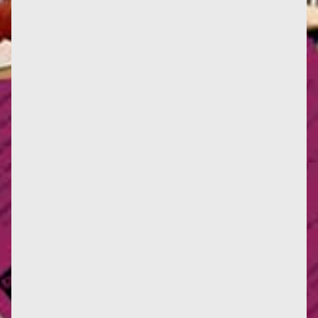
Infos : Deux nouvelles critiques d'œuvres, ici et là.
Deux nouvelles traductions en italien, et une en
anglais. La...