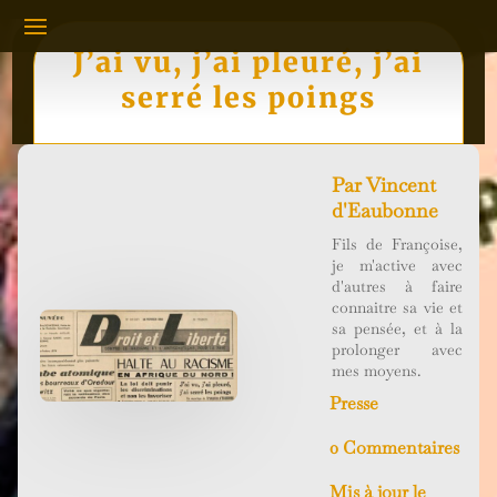
J’ai vu, j’ai pleuré, j’ai
serré les poings
Par
Vincent
d'Eaubonne
Fils de Françoise,
je m'active avec
d'autres à faire
connaitre sa vie et
sa pensée, et à la
prolonger avec
mes moyens.
Presse
0 Commentaires
Mis à jour le