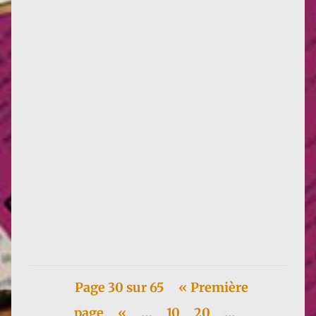
Communication des Soulèvements de la terre :
Après un meeting public "Nous sommes les
Soulèvements de la Terre"...
Page 30 sur 65
« Première
page
«
…
10
20
…