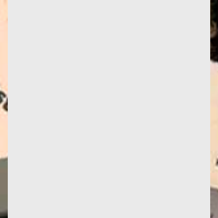
Crédit photo Françoise : Alain Lezongar La mairie
du 9ème arrondissement de Lyon, dans le cadre de
la féminisation...