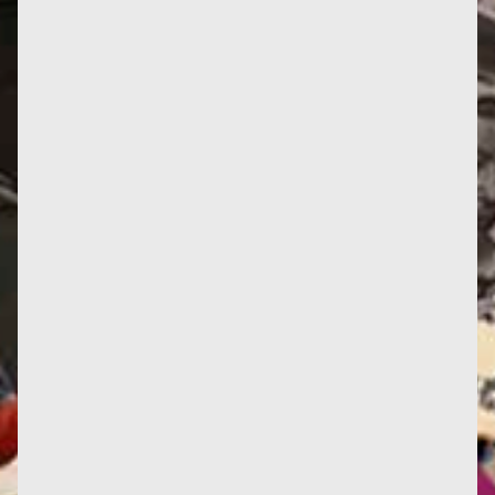
Pour rappel, c’est bien le jeudi 11 mai, à 19 H, que
se tiendra la soirée Françoise d’Eaubonne prévue...