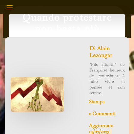
Quando protestare
non basta più
Di
Alain
Lezongar
"Fils adoptif" de
Françoise, heureux
de contribuer à
faire vivre sa
pensée et son
œuvre.
Stampa
0 Commenti
Aggiornato
14/07/2023 |