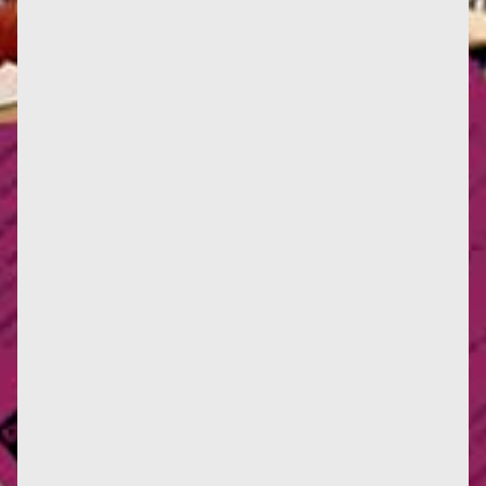
Da novembre 2022, quando è uscita la prima
traduzione italiana di Il femminismo o la morte
(Prospero Editore), è...