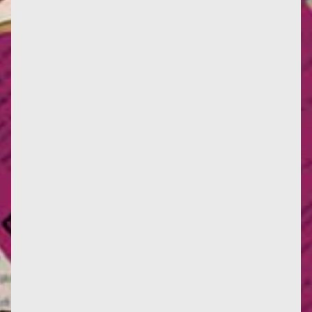
recenti(testo originale...
"Attivista libertaria femminista, Françoise
d'Eaubonne è stata una delle prime a unire lotte
femministe e protezione...