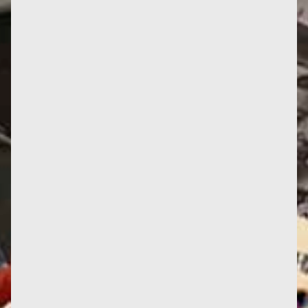
Le Féminisme ou la Mort incontra un interesse che
va ben oltre i nostri confini. Sono in corso 3
traduzioni: negli...
"Fertilità della terra e fecondità femminile. Il
pensiero di Françoise d’Eaubonne negli studi