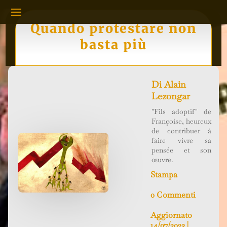
Quando protestare non
basta più
Di
Alain
Lezongar
"Fils adoptif" de
Françoise, heureux
de contribuer à
faire vivre sa
pensée et son
œuvre.
Stampa
0 Commenti
Aggiornato
14/07/2023 |