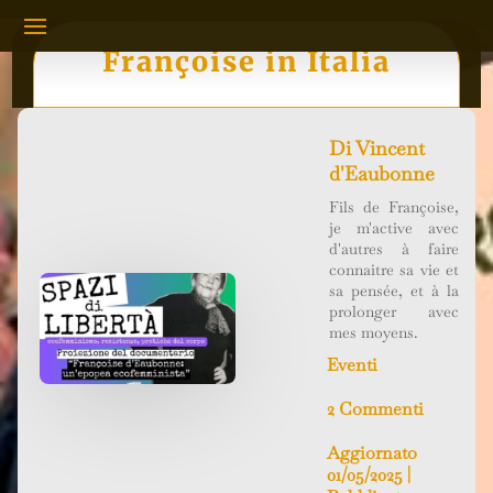
Françoise in Italia
Di
Vincent
d'Eaubonne
Fils de Françoise,
je m'active avec
d'autres à faire
connaitre sa vie et
sa pensée, et à la
prolonger avec
mes moyens.
Eventi
2 Commenti
Aggiornato
01/05/2025 |