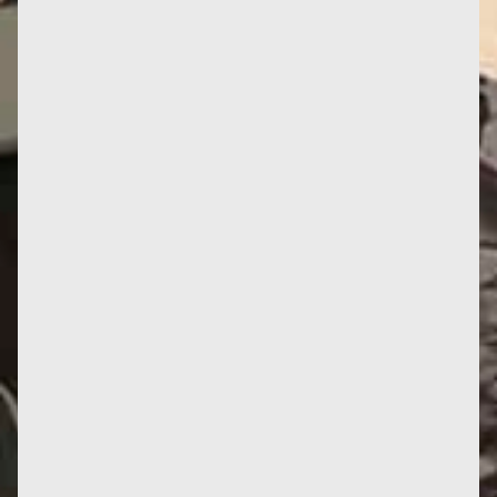
"Fertilità della terra e fecondità femminile. Il
pensiero di Françoise d’Eaubonne negli studi
recenti(testo originale...