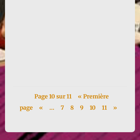
"Attivista libertaria femminista, Françoise
d'Eaubonne è stata una delle prime a unire lotte
femministe e protezione...
Page 10 sur 11
« Première
page
«
…
7
8
9
10
11
»