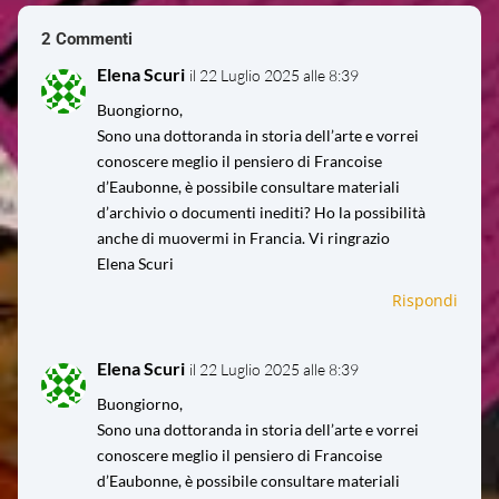
2 Commenti
Elena Scuri
il 22 Luglio 2025 alle 8:39
Buongiorno,
Sono una dottoranda in storia dell’arte e vorrei
conoscere meglio il pensiero di Francoise
d’Eaubonne, è possibile consultare materiali
d’archivio o documenti inediti? Ho la possibilità
anche di muovermi in Francia. Vi ringrazio
Elena Scuri
Rispondi
Elena Scuri
il 22 Luglio 2025 alle 8:39
Buongiorno,
Sono una dottoranda in storia dell’arte e vorrei
conoscere meglio il pensiero di Francoise
d’Eaubonne, è possibile consultare materiali