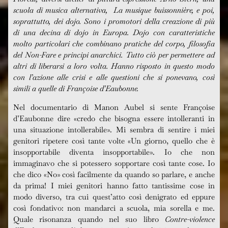
scuola di musica alternativa, La musique buissonnière, e poi,
soprattutto, dei dojo. Sono i promotori della creazione di più
di una decina di dojo in Europa. Dojo con caratteristiche
molto particolari che combinano pratiche del corpo, filosofia
del Non-Fare e principi anarchici. Tutto ci
ò
per permettere ad
altri di liberarsi a loro volta. Hanno risposto in questo modo
con l’azione alle crisi e alle questioni che si ponevano, così
simili a quelle di Françoise d’Eaubonne.
Nel documentario di Manon Aubel si sente Françoise
d’Eaubonne dire «credo che bisogna essere intolleranti in
una situazione intollerabile». Mi sembra di sentire i miei
genitori ripetere così tante volte «Un giorno, quello che è
insopportabile diventa insopportabile». Io che non
immaginavo che si potessero sopportare così tante cose. Io
che dico «No» così facilmente da quando so parlare, e anche
da prima! I miei genitori hanno fatto tantissime cose in
modo diverso, tra cui quest’atto così denigrato ed eppure
così fondativo: non mandarci a scuola, mia sorella e me.
Quale risonanza quando nel suo libro
Contre-violence