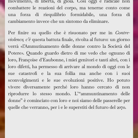
movimento, di libertà, di gioia. Così oggi è radicale non
combattere le reazioni del corpo, ma tenerne conto come
una forza di riequilibrio formidabile, una forza di
cambiamento invece che un sintomo da eliminare.
Per finire su quello che è risuonato per me in
Contre-
violence, c’è
questa battuta finale, rivolta al futuro: un giorno
verrà «l’Ammutinamento delle donne contro la Società del
Potere». Quando guardo dietro di me vedo che ognuno di
loro, Françoise d’Eaubonne, i miei genitori e tanti altri, con i
loro difetti, ha permesso di arrivare al mondo di oggi con le
sue catastrofi e la sua follia ma anche con i suoi
sconvolgimenti e le sue evoluzioni positive. Ho potuto
vivere diversamente perché loro hanno cercato di non
riprodurre lo stesso mondo. L’“ammuntinamento delle
donne” è cominciato con loro e noi siamo delle passerelle per
quelle che verranno, per i e le superstiti del futuro del 2070.