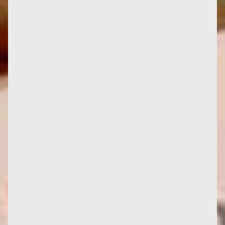
Credito fotografico: Des Femmes - Antoinette
Fouque Ora non faccio altro che fare progetti a
breve termine. A casa, mi...