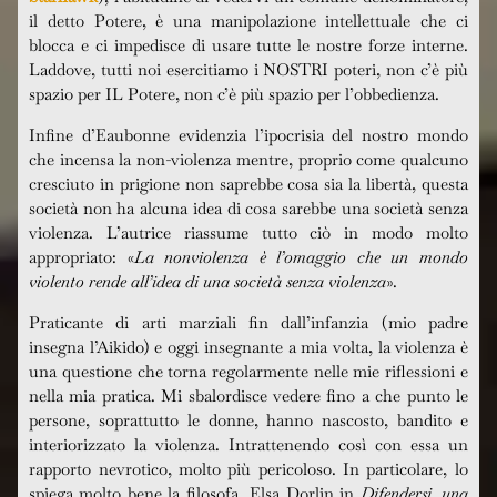
il detto Potere, è una manipolazione intellettuale che ci
blocca e ci impedisce di usare tutte le nostre forze interne.
Laddove, tutti noi esercitiamo i NOSTRI poteri, non c’è più
spazio per IL Potere, non c’è più spazio per l’obbedienza.
Infine d’Eaubonne evidenzia l’ipocrisia del nostro mondo
che incensa la non-violenza mentre, proprio come qualcuno
cresciuto in prigione non saprebbe cosa sia la libertà, questa
società non ha alcuna idea di cosa sarebbe una società senza
violenza. L’autrice riassume tutto ciò in modo molto
appropriato: «
La nonviolenza è l’omaggio che un mondo
violento rende all’idea di una società senza violenza
».
Praticante di arti marziali fin dall’infanzia (mio padre
insegna l’Aikido) e oggi insegnante a mia volta, la violenza è
una questione che torna regolarmente nelle mie riflessioni e
nella mia pratica. Mi sbalordisce vedere fino a che punto le
persone, soprattutto le donne, hanno nascosto, bandito e
interiorizzato la violenza. Intrattenendo così con essa un
rapporto nevrotico, molto più pericoloso. In particolare, lo
spiega molto bene la filosofa Elsa Dorlin in
Difendersi, una