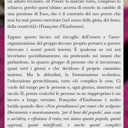
un adulto rovinato. «Il Potere fa marcire tutto, compreso lo
schiavo; perché quest’ultimo accetta di esserlo in cambio di
una porzione di Esso, che è il contrario del suo potere che
non ha mai potuto esercitare (nel senso della gioia, del dono,
della creatività)» (Françoise d’Eaubonne).
Eppure questo lavoro sul risveglio dell’essere e l’auto-
organizzazione del gruppo devono proprio portarci a questo:
ritrovare i nostri poteri interni. È qualcosa su cui noi
lavoriamo quotidianamente, sia praticando sui tatami che
parlandone, in quanto gruppo di persone che si incontrano
quasi tutti i giorni e che decidono il proprio cammino
insieme. Ma le abitudini, la formattazione scolastica,
l’educazione gerarchizzata, tutto ciò complica le cose. Ci
vuole del tempo per le persone e, ogni giorno, rimettere sul
tavolo IL potere cosicché le persone se ne riapproprino è un
lavoro a lungo termine. Françoise d’Eaubonne è molto
lucida quando dice: «
Non prendiamoci per esseri che scelgono
liberamente e maestosamente, ‘per il bene del popolo’, una cosa
o un’altra, e rifiutano il resto; noi siamo questo popolo, questi
oppressi, questi mistificati; e anche questi complici