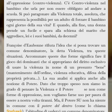
all’oppressione (contro-violenza). C’è Contro-violenza nel
bambino che urla per non essere obbligato ad andare a
scuola. Si può paragonare alla Violenza totale, assoluta, che
rappresenta la possibilità per un adulto di forzare il bambino
ogni giorno della sua vita? E quando, alla fine, una donna
prende un fucile e spara alla schiena del marito che
aggredisce, lei e i suoi bambini, da decenni?
Françoise d’Eaubonne rifiuta l’idea che si possa trovare un
comune denominatore, la detta Violenza, tra queste
situazioni. Accomunare queste due forme significa fare il
gioco dei dominanti che si appropriano del diritto esclusivo
di usare la violenza in nome di un presunto “bene”
(mantenimento dell’ordine, violenza educativa, difesa della
proprietà privata…). La sua analisi si applica anche alla
nozione di Potere. Dato che troppo spesso non siamo in
grado di pensare la Violenza e il Potere se non come
forme di oppressione, non vogliamo farne uso per paura di
essere a nostra volta tiranni. Ma, il Potere SU non ha niente
in comune con il
potere del dentro
(come lo chiama
Starhawk
), l’abitudine di vedervi un comune denominatore,