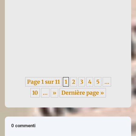
Françoise d'Eaubonne continua il suo tour italiano a
Roma, presso il dojo Bodai della Scuola Itsuo
Tsuda. In...
Page 1 sur 11
1
2
3
4
5
…
10
…
»
Dernière page »
0 commenti