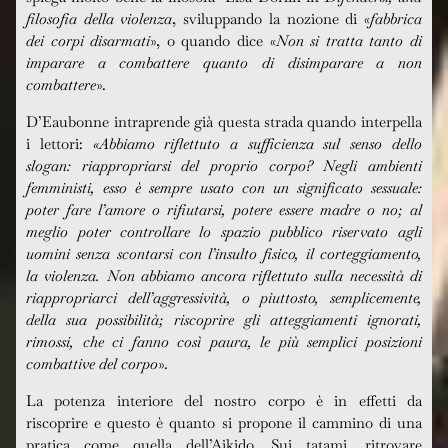
filosofia della violenza
, sviluppando la nozione di «
fabbrica
dei corpi disarmati
», o quando dice «
Non si tratta tanto di
imparare a combattere quanto di disimparare a non
combattere
».
D’Eaubonne intraprende già questa strada quando interpella
i lettori:
«Abbiamo riflettuto a sufficienza sul senso dello
slogan: riappropriarsi del proprio corpo? Negli ambienti
femministi, esso è sempre usato con un significato sessuale:
poter fare l’amore o rifiutarsi, potere essere madre o no; al
meglio poter controllare lo spazio pubblico riservato agli
uomini senza scontarsi con l’insulto fisico, il corteggiamento,
la violenza. Non abbiamo ancora riflettuto sulla necessità di
riappropriarci dell’aggressività, o piuttosto, semplicemente,
della sua possibilità; riscoprire gli atteggiamenti ignorati,
rimossi, che ci fanno cos
ì
paura, le più semplici posizioni
combattive del corpo
».
La potenza interiore del nostro corpo è in effetti da
riscoprire e questo è quanto si propone il cammino di una
pratica come quella dell’Aikido. Sui tatami, ritrovare