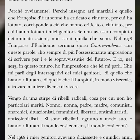
Perché ovviamente? Perché insegno arti marziali e quello
che Françoise d’Eaubonne ha criticato e rifiutato, per cui ha
lottato, corrisponde a ciò che hanno criticato e rifiutato, per
cui hanno lottato i miei genitori. Se non avessero compiuto
determinate azioni, non sarei quella che sono. Nel 1978
Françoise d’Eaubonne termina quasi
Contre-violence
con
queste parole: «ho sempre di più l’ossessionante impressione
di scrivere per i e le sopravvissuti/e del futuro». E io, nel
2023, in questo futuro, ho l’impressione che lei mi parli. Che
mi parli degli interrogativi dei miei genitori, di quello che
hanno rifiutato e di quello che li ha spinti, in modo viscerale,
a trovare maniere diverse di vivere.
Vengo da una stirpe di ribelli radicali, cosa per cui non ho
particolari meriti. Nonno, nonna, padre, madre, comunisti,
anarchici, situazionisti, femministi, libertari, antimilitaristi,
anticolonialisti… Si sono ribellati, ognuno a modo suo, e
hanno rifiutato il mondo così com’era, il mondo così com’è.
Nel 1968 i miei genitori avevano diciassette e quindici anni.