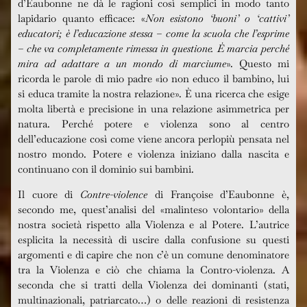
d’Eaubonne ne dà le ragioni così semplici in modo tanto
lapidario quanto efficace: «
Non esistono ‘buoni’ o ‘cattivi’
educatori; è l’educazione stessa – come la scuola che l’esprime
– che va completamente rimessa in questione. È marcia perché
mira ad adattare a un mondo di marciume
». Questo mi
ricorda le parole di mio padre «io non educo il bambino, lui
si educa tramite la nostra relazione». È una ricerca che esige
molta libertà e precisione in una relazione asimmetrica per
natura. Perché potere e violenza sono al centro
dell’educazione così come viene ancora perlopiù pensata nel
nostro mondo. Potere e violenza iniziano dalla nascita e
continuano con il dominio sui bambini.
Il cuore di
Contre-violence
di Françoise d’Eaubonne è,
secondo me, quest’analisi del «malinteso volontario» della
nostra società rispetto alla Violenza e al Potere. L’autrice
esplicita la necessità di uscire dalla confusione su questi
argomenti e di capire che non c’è un comune denominatore
tra la Violenza e ciò che chiama la Contro-violenza. A
seconda che si tratti della Violenza dei dominanti (stati,
multinazionali, patriarcato…) o delle reazioni di resistenza