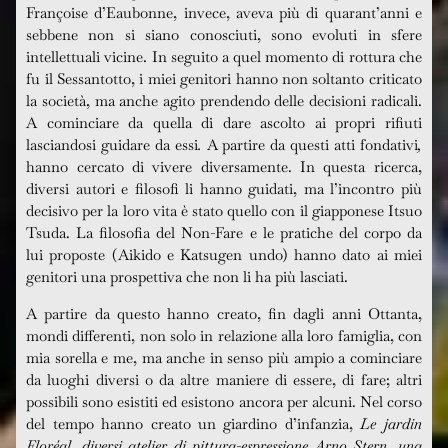
Françoise d’Eaubonne, invece, aveva più di quarant’anni e
sebbene non si siano conosciuti, sono evoluti in sfere
intellettuali vicine. In seguito a quel momento di rottura che
fu il Sessantotto, i miei genitori hanno non soltanto criticato
la società, ma anche agito prendendo delle decisioni radicali.
A cominciare da quella di dare ascolto ai propri rifiuti
lasciandosi guidare da essi
.
A partire da questi atti fondativi
,
hanno cercato di vivere diversamente. In questa ricerca,
diversi autori e filosofi li hanno guidati, ma l’incontro più
decisivo per la loro vita è stato quello con il giapponese Itsuo
Tsuda. La filosofia del Non-Fare e le pratiche del corpo da
lui proposte (Aikido e Katsugen undo) hanno dato ai miei
genitori una prospettiva che non li ha più lasciati.
A partire da questo hanno creato, fin dagli anni Ottanta,
mondi differenti, non solo in relazione alla loro famiglia, con
mia sorella e me, ma anche in senso più ampio a cominciare
da luoghi diversi o da altre maniere di essere, di fare; altri
possibili sono esistiti ed esistono ancora per alcuni. Nel corso
del tempo hanno creato un giardino d’infanzia,
Le jardin
Floréal, diversi atelier di pittura-espressione Arno Stern, una