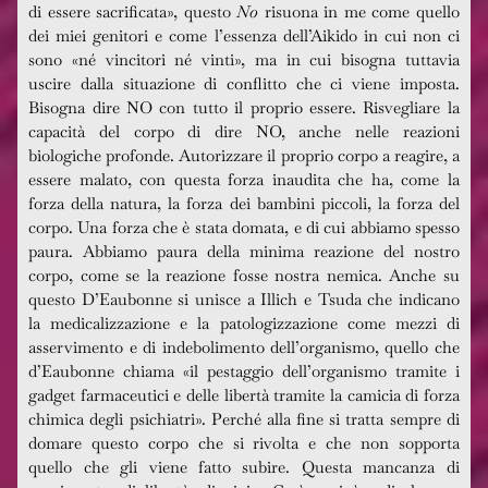
di essere sacrificata», questo
No
risuona in me come quello
dei miei genitori e come l’essenza dell’Aikido in cui non ci
sono «né vincitori né vinti», ma in cui bisogna tuttavia
uscire dalla situazione di conflitto che ci viene imposta.
Bisogna dire NO con tutto il proprio essere. Risvegliare la
capacità del corpo di dire NO, anche nelle reazioni
biologiche profonde. Autorizzare il proprio corpo a reagire, a
essere malato, con questa forza inaudita che ha, come la
forza della natura, la forza dei bambini piccoli, la forza del
corpo. Una forza che è stata domata, e di cui abbiamo spesso
paura. Abbiamo paura della minima reazione del nostro
corpo, come se la reazione fosse nostra nemica. Anche su
questo D’Eaubonne si unisce a Illich e Tsuda che indicano
la medicalizzazione e la patologizzazione come mezzi di
asservimento e di indebolimento dell’organismo, quello che
d’Eaubonne chiama «il pestaggio dell’organismo tramite i
gadget farmaceutici e delle libertà tramite la camicia di forza
chimica degli psichiatri». Perché alla fine si tratta sempre di
domare questo corpo che si rivolta e che non sopporta
quello che gli viene fatto subire. Questa mancanza di