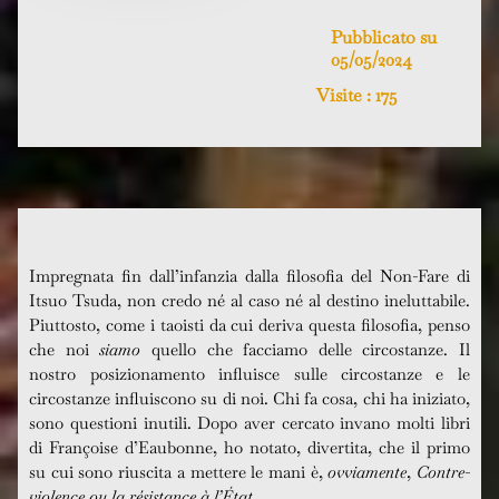
Pubblicato su
05/05/2024
Visite :
175
Impregnata fin dall’infanzia dalla filosofia del Non-Fare di
Itsuo Tsuda, non credo né al caso né al destino ineluttabile.
Piuttosto, come i taoisti da cui deriva questa filosofia, penso
che noi
siamo
quello che facciamo delle circostanze. Il
nostro posizionamento influisce sulle circostanze e le
circostanze influiscono su di noi. Chi fa cosa, chi ha iniziato,
sono questioni inutili. Dopo aver cercato invano molti libri
di Françoise d’Eaubonne, ho notato, divertita, che il primo
su cui sono riuscita a mettere le mani è,
ovviamente
,
Contre-
violence ou la résistance à l’État.