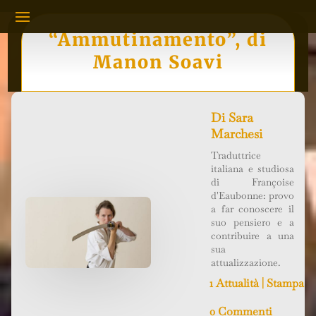
“Ammutinamento”, di
Manon Soavi
Di
Sara
Marchesi
Traduttrice
italiana e studiosa
di Françoise
d'Eaubonne: provo
a far conoscere il
suo pensiero e a
contribuire a una
sua
attualizzazione.
1 Attualità
|
Stampa
0 Commenti