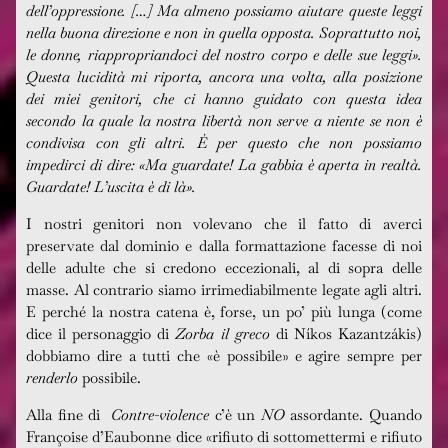
dell’oppressione. […] Ma almeno possiamo aiutare queste leggi
nella buona direzione e non in quella opposta. Soprattutto noi,
le donne, riappropriandoci del nostro corpo e delle sue leggi».
Questa lucidità mi riporta, ancora una volta, alla posizione
dei miei genitori, che ci hanno guidato con questa idea
secondo la quale la nostra libertà non serve a niente se non è
condivisa con gli altri. È per questo che non possiamo
impedirci di dire: «Ma guardate! La gabbia è aperta in realtà.
Guardate! L’uscita è di là».
I nostri genitori non volevano che il fatto di averci
preservate dal dominio e dalla formattazione facesse di noi
delle adulte che si credono eccezionali, al di sopra delle
masse. Al contrario siamo irrimediabilmente legate agli altri.
E perché la nostra catena è, forse, un po’ più lunga (come
dice il personaggio di
Zorba il greco
di Níkos Kazantzákis)
dobbiamo dire a tutti che «è possibile» e agire sempre per
renderlo
possibile.
Alla fine di
Contre-violence
c’è un
NO
assordante. Quando
Françoise d’Eaubonne dice «rifiuto di sottomettermi e rifiuto