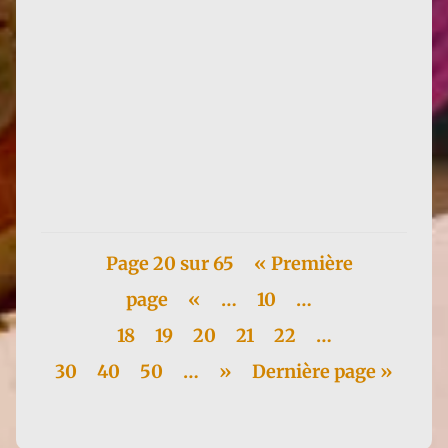
1984 : Hubert Reeves (qui, hélas, nous a quittés
récemment) publie Patience dans l'azur, succès à un
million...
Page 20 sur 65
« Première
page
«
…
10
…
18
19
20
21
22
…
30
40
50
…
»
Dernière page »