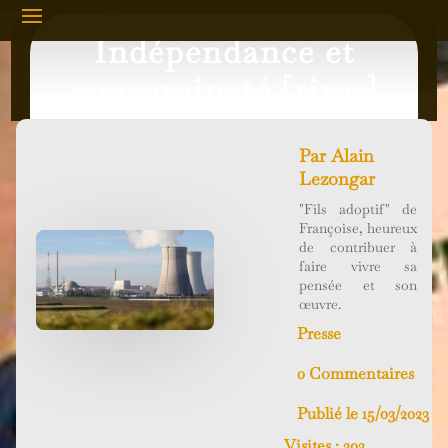
Indépendance et
souveraineté [rires]
Par
Alain
Lezongar
"Fils adoptif" de
Françoise, heureux
de contribuer à
faire vivre sa
pensée et son
œuvre.
Presse
0 Commentaires
Publié le 15/03/2023
Visites :
202