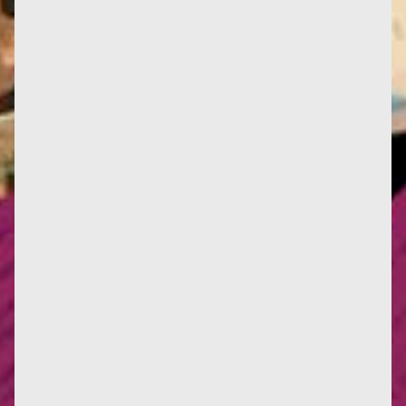
« La promotion 2023 des docteur-es de l’université
de Tours a choisi de prendre le nom de "Françoise
d’Eaubonne" »,...