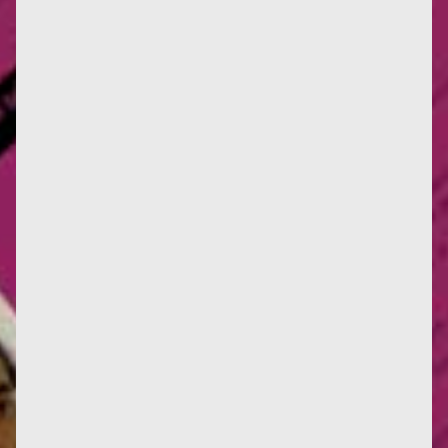
L'année 2024 commence avec une nouvelle parution
en italien des œuvres de Françoise d'Eaubonne : Le
Sexocide des...