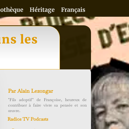
iothèque
Héritage
Français
ns les
Par
Alain Lezongar
"Fils adoptif" de Françoise, heureux de
contribuer à faire vivre sa pensée et son
œuvre.
Radios TV Podcasts