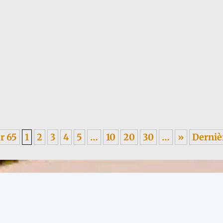
 1955, sur les méfaits du colonialisme, en italien. ----- Je garde un...
r 65
1
2
3
4
5
…
10
20
30
…
»
Derniè