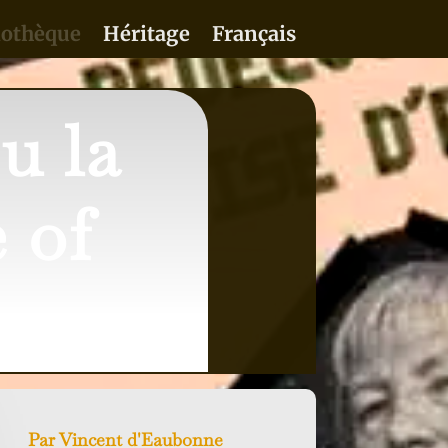
iothèque
Héritage
Français
u la
 of
Par
Vincent d'Eaubonne