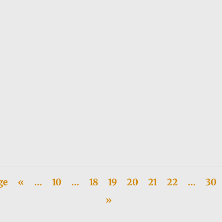
ttés récemment) publie Patience dans l'azur, succès à un million...
ge
«
…
10
…
18
19
20
21
22
…
30
»