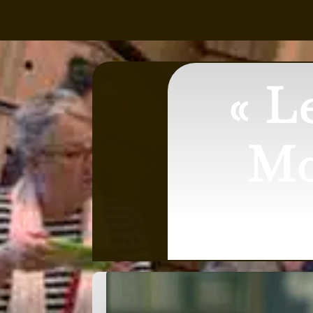
« L
Mo