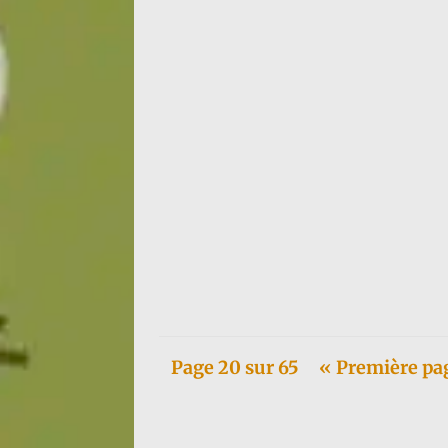
1984 : Hubert Reeves (qui, hélas, nous a qui
Page 20 sur 65
« Première pa