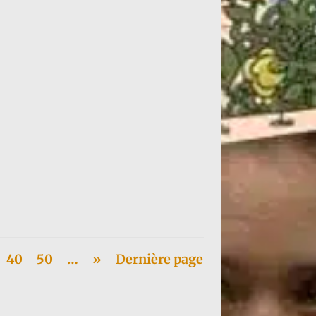
40
50
…
»
Dernière page