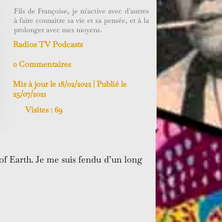
Fils de Françoise, je m'active avec d'autres
à faire connaitre sa vie et sa pensée, et à la
prolonger avec mes moyens.
Radios TV Podcasts
0 Commentaires
Mis à jour le 18/02/2022 | Publié le
25/07/2021
Visites :
69
of Earth. Je me suis fendu d’un long