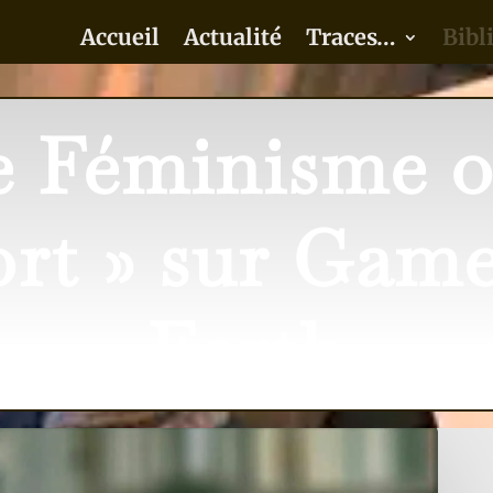
Accueil
Actualité
Traces…
Bibl
e Féminisme o
rt » sur Game
Earth