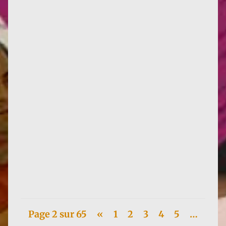
Le 10 janvier, Les Amis du Monde Diplomatique
s'offrent deux d'Eaubonne pour le prix d'un, et deux
beaux morceaux :...
Page 2 sur 65
«
1
2
3
4
5
…