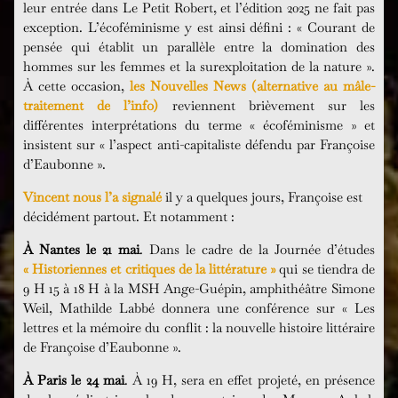
leur entrée dans Le Petit Robert, et l’édition 2025 ne fait pas
exception. L’écoféminisme y est ainsi défini : « Courant de
pensée qui établit un parallèle entre la domination des
hommes sur les femmes et la surexploitation de la nature ».
À cette occasion,
les Nouvelles News (alternative au mâle-
traitement de l’info)
reviennent brièvement sur les
différentes interprétations du terme « écoféminisme » et
insistent sur « l’aspect anti-capitaliste défendu par Françoise
d’Eaubonne ».
Vincent nous l’a signalé
il y a quelques jours, Françoise est
décidément partout. Et notamment :
À Nantes le 21 mai
. Dans le cadre de la Journée d’études
« Historiennes et critiques de la littérature »
qui se tiendra de
9 H 15 à 18 H à la MSH Ange-Guépin, amphithéâtre Simone
Weil, Mathilde Labbé donnera une conférence sur « Les
lettres et la mémoire du conflit : la nouvelle histoire littéraire
de Françoise d’Eaubonne ».
À Paris le 24 mai
. À 19 H, sera en effet projeté, en présence