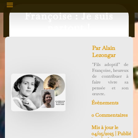
Françoise : Je suis
partout !
Par
Alain
Lezongar
"Fils adoptif" de
Françoise, heureux
de contribuer à
faire vivre sa
pensée et son
œuvre.
Évènements
0 Commentaires
Mis à jour le
04/05/2025 | Publié