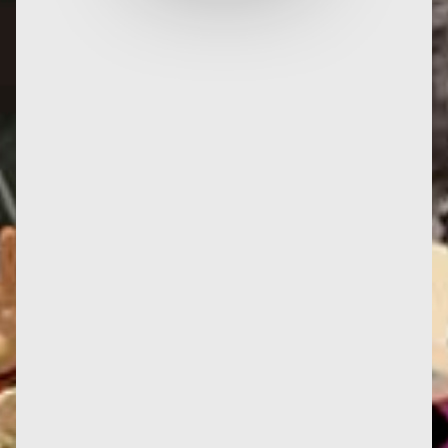
Quiétude intérieure, une calligraphie d'Itsuo Tsuda
Infos : mise à jour des notices pour Les yeux du
Paradis (1953) et...