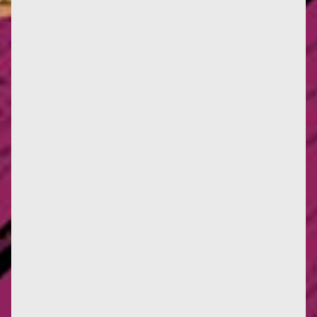
Il n'est pas beau ce sticker anonyme ? Et il arrive à
point nommé. L'allée Françoise d'Eaubonne démarre
au pied de la...