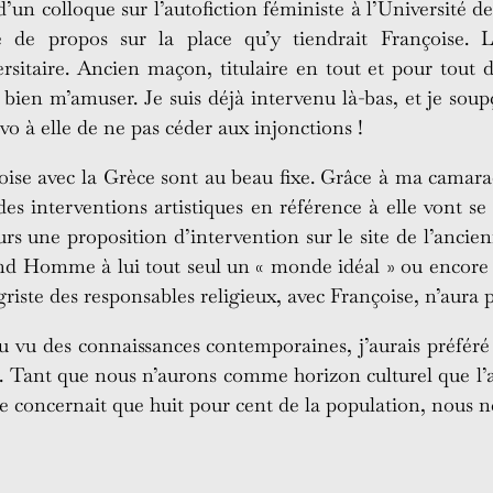
rs d’un colloque sur l’autofiction féministe à l’Universit
 propos sur la place qu’y tiendrait Françoise. L’a
itaire. Ancien maçon, titulaire en tout et pour tout d’
s bien m’amuser. Je suis déjà intervenu là-bas, et je sou
vo à elle de ne pas céder aux injonctions !
nçoise avec la Grèce sont au beau fixe. Grâce à ma camar
des interventions artistiques en référence à elle vont se 
jours une proposition d’intervention sur le site de l’anci
nd Homme à lui tout seul un « monde idéal » ou encor
riste des responsables religieux, avec Françoise, n’aura p
au vu des connaissances contemporaines, j’aurais préféré
. Tant que nous n’aurons comme horizon culturel que l’at
e concernait que huit pour cent de la population, nous 