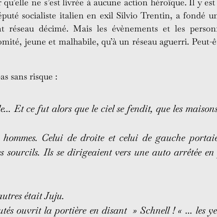
r qu’elle ne s’est livrée à aucune action héroïque. Il y 
uté socialiste italien en exil Silvio Trentin, a fondé un
ent réseau décimé. Mais les évènements et les person
ité, jeune et malhabile, qu’à un réseau aguerri. Peut-ê
pas sans risque :
… Et ce fut alors que le ciel se fendit, que les maison
 hommes. Celui de droite et celui de gauche portaie
sourcils. Ils se dirigeaient vers une auto arrêtée en
tres était Juju.
s ouvrit la portière en disant » Schnell ! « … les yeu