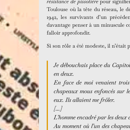
résistance de pissotière
pour signifie
Toulouse où la tête du réseau, le dép
1942, les survivants d’un précéd
davantage penser à un minuscule com
falloir approfondir.
Si son rôle a été modeste, il n’était 
Je débouchais place du Capitole
en deux.
En face de moi venaient trois
chapeaux mous enfoncés sur les 
eux. Ils allaient me frôler.
[…]
L’homme encadré par les deux au
Au moment où l’un des chapeauté