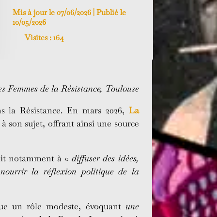
Mis à jour le 07/06/2026 | Publié le
10/05/2026
Visites :
164
es Femmes de la Résistance, Toulouse
ns la Résistance. En mars 2026,
La
à son sujet, offrant ainsi une source
tait notamment à «
diffuser des idées,
 nourrir la réflexion politique de la
ibue un rôle modeste, évoquant
une