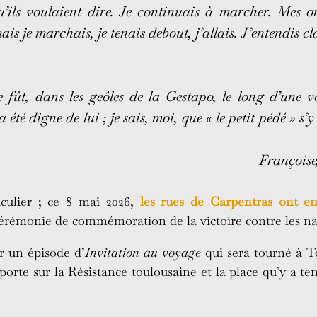
’ils voulaient dire. Je continuais à marcher. Mes ong
 je marchais, je tenais debout, j’allais. J’entendis cla
 fût, dans les geôles de la Gestapo, le long d’une vo
 été digne de lui ; je sais, moi, que « le petit pédé » 
Françoise
iculier ; ce 8 mai 2026,
les rues de Carpentras ont e
 cérémonie de commémoration de la victoire contre les na
r un épisode d’
Invitation au voyage
qui sera tourné à To
 porte sur la Résistance toulousaine et la place qu’y a t