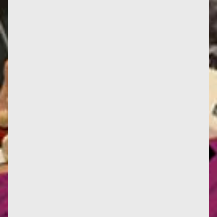
Parvis des Femmes de la Résistance, Toulouse
Jusqu’à présent, seuls les Mémoires de Françoise
témoignaient de son...