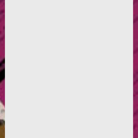
Infos : Deux nouvelles critiques d'œuvres, ici et là.
Deux nouvelles traductions en italien, et une en
anglais. La...