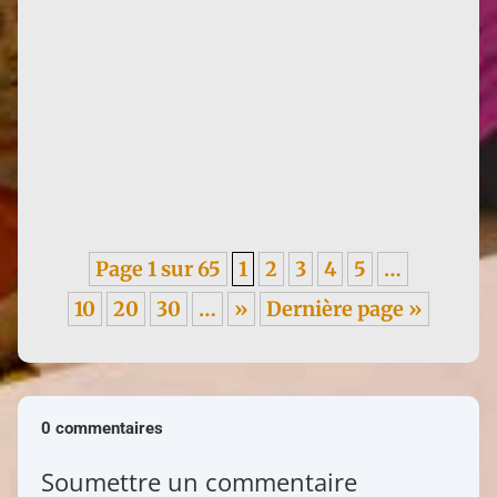
Infos : traduction d'un texte de Françoise de 1955,
sur les méfaits du colonialisme, en italien. ----- Je
garde un...
Page 1 sur 65
1
2
3
4
5
…
10
20
30
…
»
Dernière page »
0 commentaires
Soumettre un commentaire