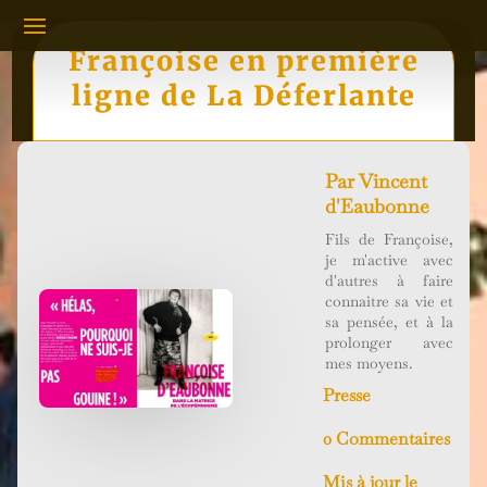
Françoise en première
ligne de La Déferlante
Par
Vincent
d'Eaubonne
Fils de Françoise,
je m'active avec
d'autres à faire
connaitre sa vie et
sa pensée, et à la
prolonger avec
mes moyens.
Presse
0 Commentaires
Mis à jour le