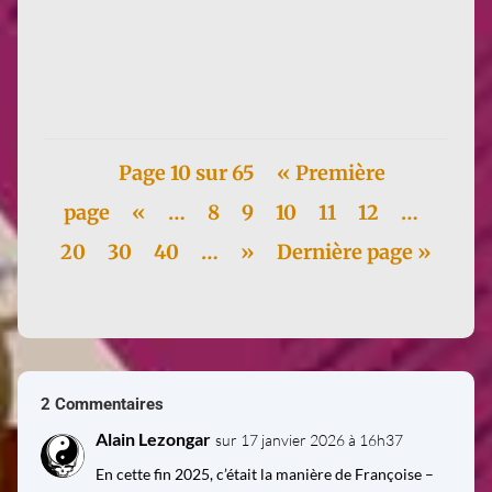
12 mars, Caen, 14h00 – 18h00Entrée libre et ouverte à
toutes et à tous.INSPÉ Caen 186 Rue de la
Délivrande, 14000 Caen...
Page 10 sur 65
« Première
page
«
…
8
9
10
11
12
…
20
30
40
…
»
Dernière page »
2 Commentaires
Alain Lezongar
sur 17 janvier 2026 à 16h37
En cette fin 2025, c’était la manière de Françoise –