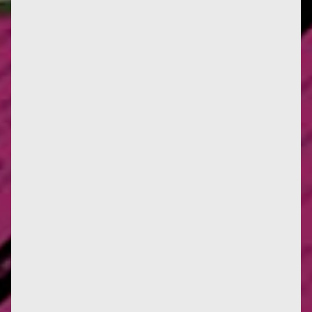
Françoise d'Eaubonne continue sa tournée Italienne
dans la cité de Rome, au dojo Bodai., de l'Ecole
Itsuo Tsuda. Elle...