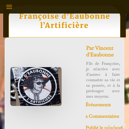
Françoise d’Eaubonne
l’Artificière
Par
Vincent
d'Eaubonne
Fils de Françoise,
je m'active avec
d'autres à faire
connaitre sa vie et
sa pensée, et à la
prolonger avec
mes moyens.
Évènements
2 Commentaires
Publié le 12/01/2026