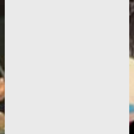
Dans cette archive radio de 1999, Françoise revient
sur la réception du Deuxième Sexe, les scandales
qu'il a suscité,...