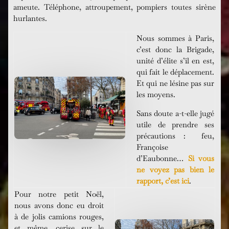
ameute. Téléphone, attroupement, pompiers toutes sirène
hurlantes.
Nous sommes à Paris,
c’est donc la Brigade,
unité d’élite s’il en est,
qui fait le déplacement.
Et qui ne lésine pas sur
les moyens.
Sans doute a-t-elle jugé
utile de prendre ses
précautions : feu,
Françoise
d’Eaubonne…
Si vous
ne voyez pas bien le
rapport, c’est ici
.
Pour notre petit Noël,
nous avons donc eu droit
à de jolis camions rouges,
et même, cerise sur le