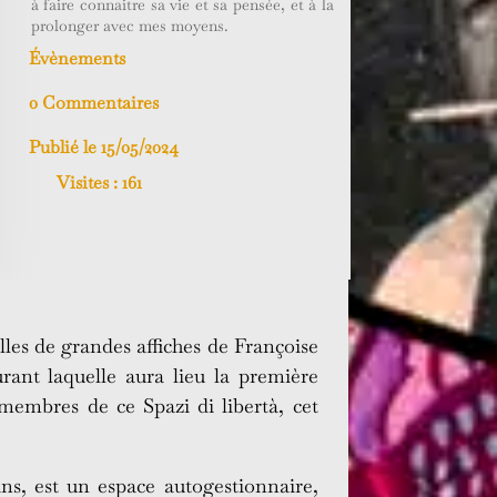
à faire connaitre sa vie et sa pensée, et à la
prolonger avec mes moyens.
Évènements
0 Commentaires
Publié le 15/05/2024
Visites :
161
les de grandes affiches de Françoise
urant laquelle aura lieu la première
membres de ce Spazi di libertà, cet
ns, est un espace autogestionnaire,