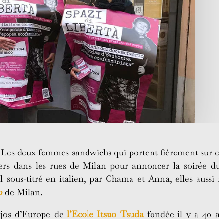
 Les deux femmes-sandwichs qui portent fièrement sur el
lyers dans les rues de Milan pour annoncer la soirée d
sous-titré en italien, par Chama et Anna, elles aussi 
o
de Milan.
jos d’Europe de
l’Ecole Itsuo Tsuda
fondée il y a 40 a