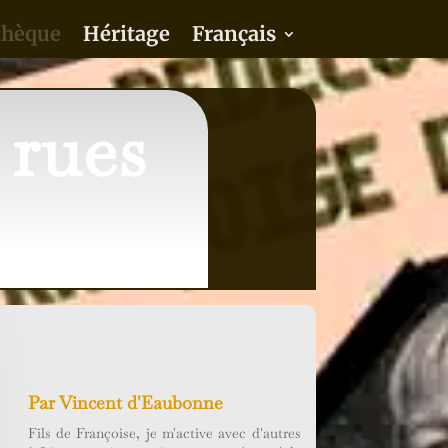
thèque
Héritage
Français
 rues
Par
Vincent d'Eaubonne
Fils de Françoise, je m'active avec d'autres