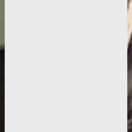
En cent pages, une excellente introduction à
l'écoféminisme de Françoise et son lien avec la
décroissance, par...