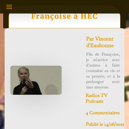
Françoise à HEC
Par
Vincent
d'Eaubonne
Fils de Françoise,
je m'active avec
d'autres à faire
connaitre sa vie et
sa pensée, et à la
prolonger avec
mes moyens.
Radios TV
Podcasts
4 Commentaires
Publié le 14/06/2022