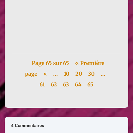
"La terre fait 40 000 km de tour, et tout le génie
humain ne saurait lui en ajouter un seul." Cette
réédition, en...
Page 65 sur 65
« Première
page
«
…
10
20
30
…
61
62
63
64
65
4 Commentaires