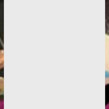
Un court d'étudiant.es (donc d'étudiantz pour
reprendre le pluriel neutre d'avant la réforme "de
Vaugelas" au 17ème...