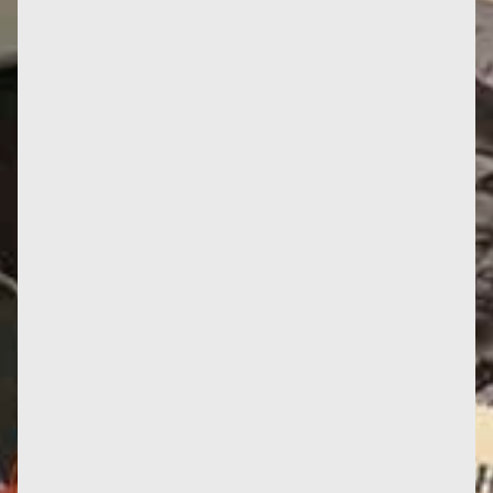
Au "temps béni des colonnies" (comme on disait à
l'époque...) Françoise a 30 ans, elle est en Algérie
pour parler de...