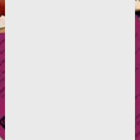
Ce 20 mars, Manon Aubel est à Sarragosse pour
présenter son film Françoise d'Eaubonne, une
épopée écoféministe...