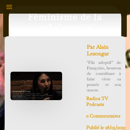
Féminisme de la
subsistance
Par
Alain
Lezongar
"Fils adoptif" de
Françoise, heureux
de contribuer à
faire vivre sa
pensée et son
œuvre.
Radios TV
Podcasts
0 Commentaires
Publié le 28/05/2023