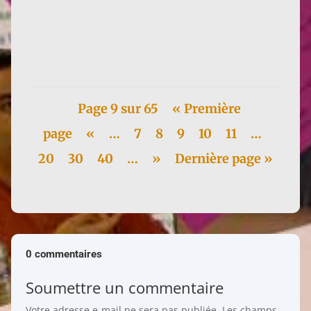
Traduit par Anna Bracher, Le féminisme ou la mort
devient Feminismo ou morte chez Bazar do Tempo
à Rio de Janeiro. Et...
Page 9 sur 65
« Première
page
«
…
7
8
9
10
11
…
20
30
40
…
»
Dernière page »
0 commentaires
Soumettre un commentaire
Votre adresse e-mail ne sera pas publiée.
Les champs