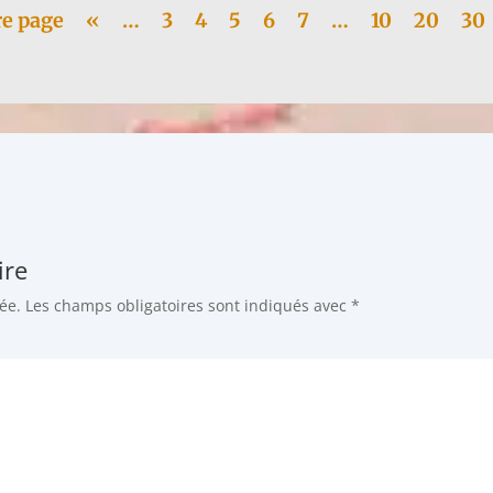
e page
«
…
3
4
5
6
7
…
10
20
30
ire
ée.
Les champs obligatoires sont indiqués avec
*