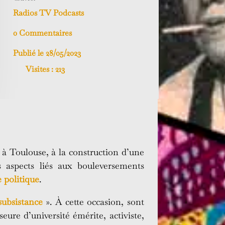
Radios TV Podcasts
0 Commentaires
Publié le 28/05/2023
Visites :
213
 à Toulouse, à la construction d’une
es aspects liés aux bouleversements
 politique
.
subsistance
». À cette occasion, sont
ure d’université émérite, activiste,