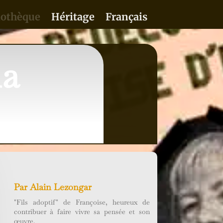
iothèque
Héritage
Français
la
Par
Alain Lezongar
"Fils adoptif" de Françoise, heureux de
contribuer à faire vivre sa pensée et son
œuvre.