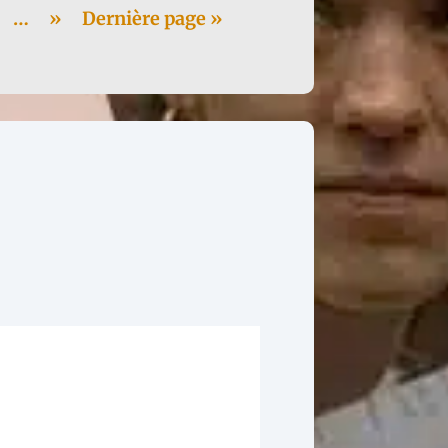
…
»
Dernière page »