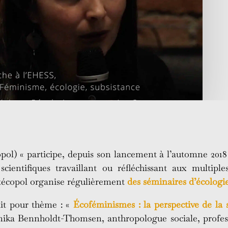
copol) « participe, depuis son lancement à l’automne 2018
cientifiques travaillant ou réfléchissant aux multipl
 Atécopol organise régulièrement
des séminaires d’écologie
ait pour thème : «
Écoféminismes : la perspective de la 
ika Bennholdt-Thomsen, anthropologue sociale, professe