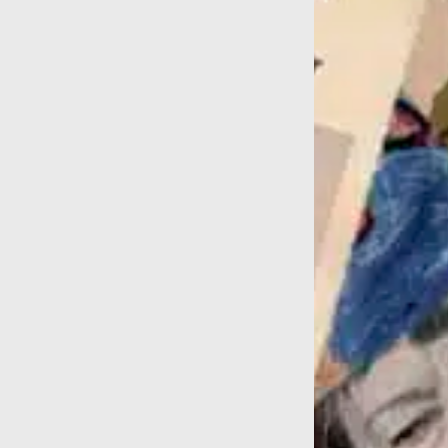
98...