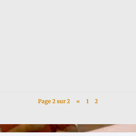
ado por Le Passager Clandestin, sale a la venta el 5 de abril. Como de...
Page 2 sur 2
«
1
2