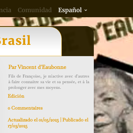
ncia
Comunidad
Español
rasil
Par
Vincent d'Eaubonne
Fils de Françoise, je m'active avec d'autres
à faire connaitre sa vie et sa pensée, et à la
prolonger avec mes moyens.
Edición
0 Commentaires
Actualizado el 01/05/2025 | Publicado el
17/03/2025