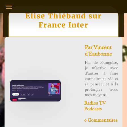
Elise Thiébaud sur
France Inter
Par
Vincent
d'Eaubonne
Fils de Françoise,
je m'active avec
d'autres à faire
connaitre sa vie et
sa pensée, et à la
prolonger avec
mes moyens.
Radios TV
Podcasts
0 Commentaires