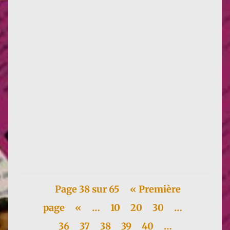
Le colloque qui s'est tenu du 16 au 18 novembre à
l'IMEC et à l'Université de Caen a été tellement
réussi que je ne...
Page 38 sur 65
« Première
page
«
…
10
20
30
…
36
37
38
39
40
…