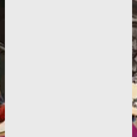
La radio Fréquence Paris Plurielle (106.3 FM)
propose, dans le cadre de son émission Zoom
Écologie, un...