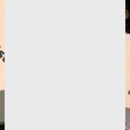
Lanester est une commune qui se situe au nord-est
de la ville de Lorient, en Bretagne, dont elle est
séparée par...