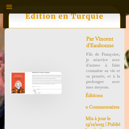
Edition en Turquie
Par
Vincent
d'Eaubonne
Fils de Françoise,
je m'active avec
d'autres à faire
connaitre sa vie et
sa pensée, et à la
prolonger avec
mes moyens.
Éditions
0 Commentaires
Mis à jour le
13/12/2025 | Publié