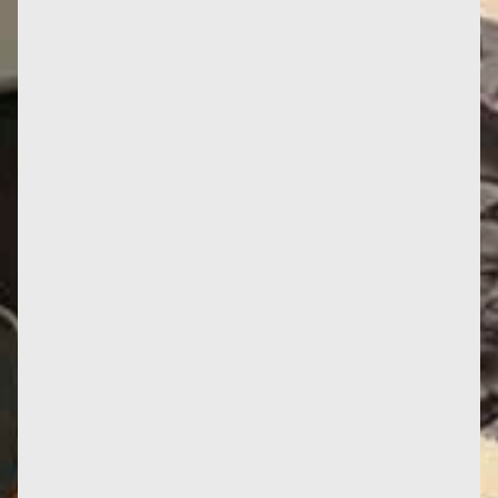
L'année 2024 commence avec une nouvelle parution
en italien des œuvres de Françoise d'Eaubonne : Le
Sexocide des...