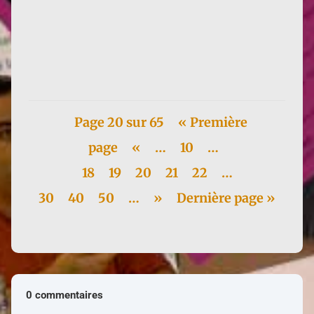
Françoise a quelques avantages à être
dématérialisée depuis 2005. N'étant plus impactée
par les...
Page 20 sur 65
« Première
page
«
…
10
…
18
19
20
21
22
…
30
40
50
…
»
Dernière page »
0 commentaires