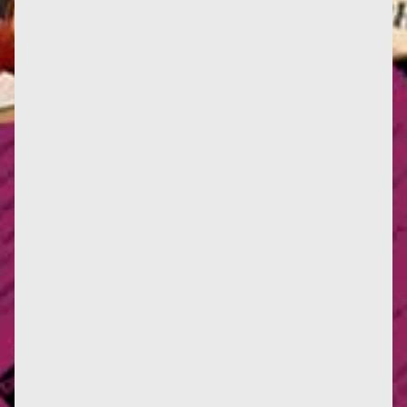
1984 : Hubert Reeves (qui, hélas, nous a quittés
récemment) publie Patience dans l'azur, succès à un
million...