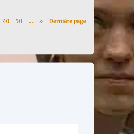
40
50
…
»
Dernière page