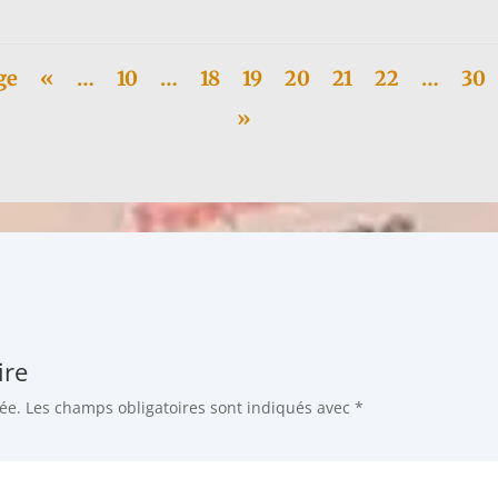
ge
«
…
10
…
18
19
20
21
22
…
30
»
ire
ée.
Les champs obligatoires sont indiqués avec
*