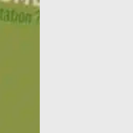
1984 : Hubert Reeves (qui, hélas, nous a qui