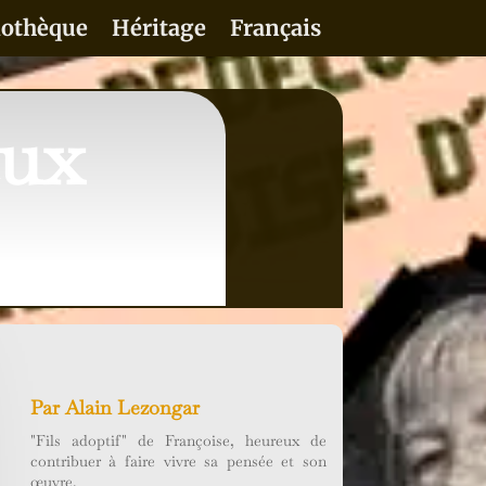
iothèque
Héritage
Français
aux
Par
Alain Lezongar
"Fils adoptif" de Françoise, heureux de
contribuer à faire vivre sa pensée et son
œuvre.