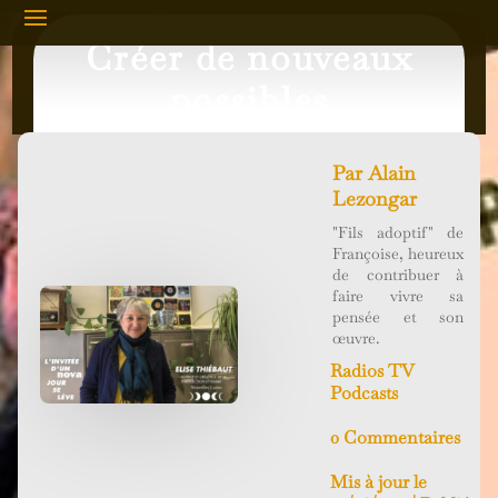
Créer de nouveaux
possibles
Par
Alain
Lezongar
"Fils adoptif" de
Françoise, heureux
de contribuer à
faire vivre sa
pensée et son
œuvre.
Radios TV
Podcasts
0 Commentaires
Mis à jour le