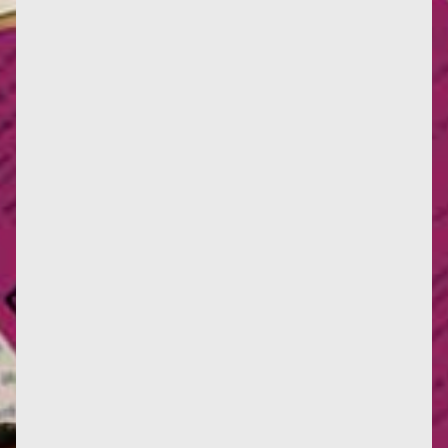
point nommé. L'allée Françoise d'Eaubonne démarre
au pied de la...
Le 10 janvier, Les Amis du Monde Diplomatique
s'offrent deux d'Eaubonne pour le prix d'un, et deux
beaux morceaux :...