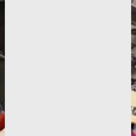
Paradis (1953) et...
Il n'est pas beau ce sticker anonyme ? Et il arrive à