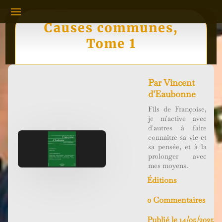
Causes communes,
Tome 1
Par
Vincent
d'Eaubonne
Fils de Françoise,
je m'active avec
d'autres à faire
connaitre sa vie et
sa pensée, et à la
prolonger avec
mes moyens.
Éditions
0 Commentaires
Publié le 14/05/2025