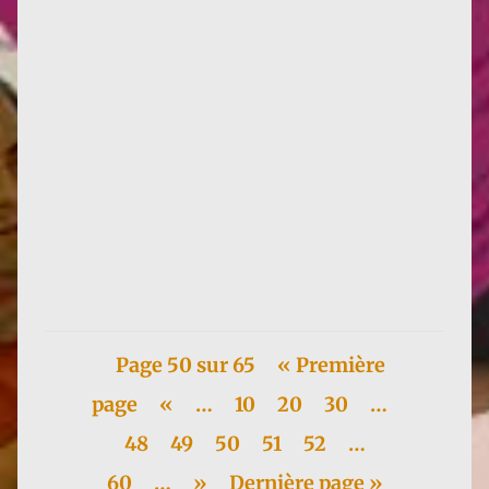
En 1980, Françoise publiait dans la revue Sorcières
un article écoféministe intitulé La Nature de la
crise, dans...
Page 50 sur 65
« Première
page
«
…
10
20
30
…
48
49
50
51
52
…
60
…
»
Dernière page »