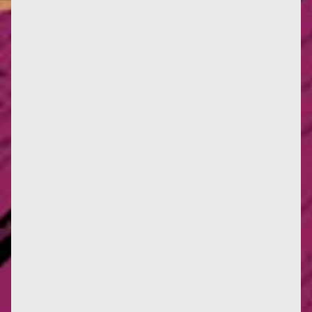
Décidément, le fantôme de Françoise d'Eaubonne
hante bien des lieux. Le Printemps des Fameuses,
cette année, n’a pas...