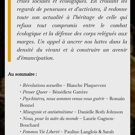
crises sociales et écologiques. En croisant les
regards de penseuses et d’activistes, il redonne
toute son actualité à l’héritage de celle qui
refusa tout compromis entre le combat
écologique et la défense des corps relégués aux
marges. Un appel à ancrer nos luttes dans la
densité du vivant et à construire un avenir
d’émancipation.
Au sommaire :
•
Révolutions sexuelles
– Blanche Plaquevent
•
Penser Queer
– Bénédicte Gattère
•
Psychiatres, nous sommes venus vous guérir
– Romain
Bonnel
•
Misogynie et antisémitisme
– Danielle Roth-Johnson
•
Nous, pour la suite du monde
– Laurie Gagnon-
Bouchard
•
Femmes Vie Liberté
– Pauline Langlois & Sarah