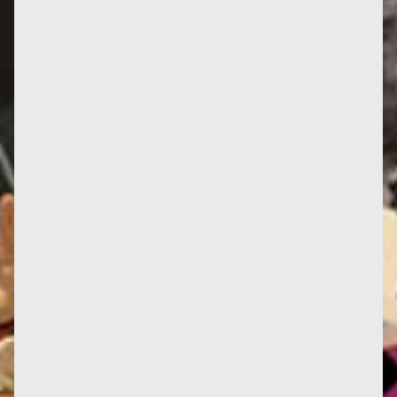
Le 5 avril 1972, Françoise et une vingtaine de
militant·e·s des mouvements homosexuels français,
belges, néerlandais,...