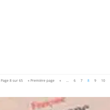
e amie posthume de Françoise @elise_thiebaut et sa...
Page 8 sur 65
« Première page
«
…
6
7
8
9
10