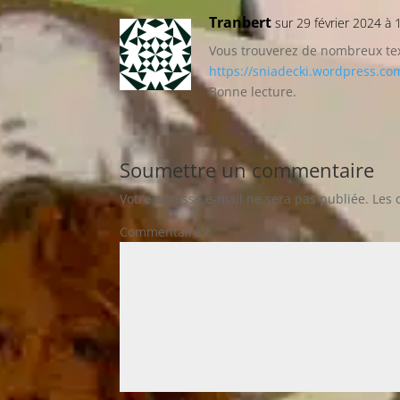
Tranbert
sur 29 février 2024 à
Vous trouverez de nombreux text
https://sniadecki.wordpress.co
Bonne lecture.
Soumettre un commentaire
Votre adresse e-mail ne sera pas publiée.
Les 
Commentaire
*