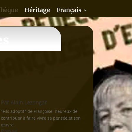
thèque
Héritage
Français
es
Par
Alain Lezongar
"Fils adoptif" de Françoise, heureux de
contribuer à faire vivre sa pensée et son
œuvre.
Presse