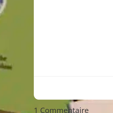
A 21h, au @pointephemere à Paris, la grand
1 Commentaire