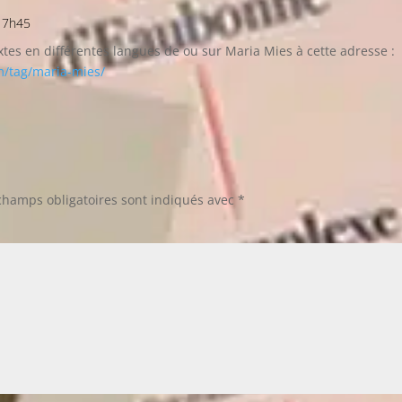
 17h45
es en différentes langues de ou sur Maria Mies à cette adresse :
m/tag/maria-mies/
champs obligatoires sont indiqués avec
*