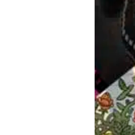
sez...