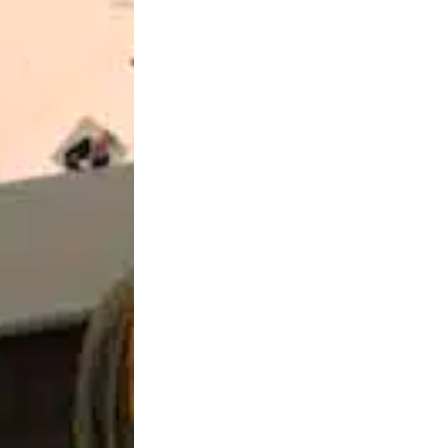
Le 19 mai à 16H, Elise parlera écoféminisme