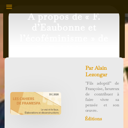
À propos de « F.
d’Eaubonne et
l’écoféminisme » de
C. Goldblum
Par
Alain
Lezongar
"Fils adoptif" de
Françoise, heureux
de contribuer à
faire vivre sa
pensée et son
œuvre.
Éditions