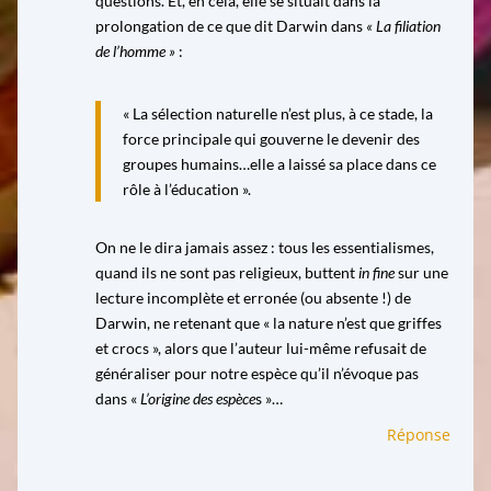
questions. Et, en cela, elle se situait dans la
prolongation de ce que dit Darwin dans
« La filiation
de l’homme »
:
« La sélection naturelle n’est plus, à ce stade, la
force principale qui gouverne le devenir des
groupes humains…elle a laissé sa place dans ce
rôle à l’éducation ».
On ne le dira jamais assez : tous les essentialismes,
quand ils ne sont pas religieux, buttent
in fine
sur une
lecture incomplète et erronée (ou absente !) de
Darwin, ne retenant que « la nature n’est que griffes
et crocs », alors que l’auteur lui-même refusait de
généraliser pour notre espèce qu’il n’évoque pas
dans «
L’origine des espèce
s »…
Réponse