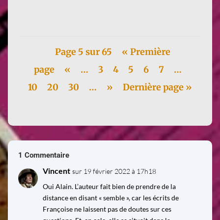
être bien...
Page 5 sur 65
« Première
page
«
…
3
4
5
6
7
…
10
20
30
…
»
Dernière page »
1 Commentaire
Vincent
sur 19 février 2022 à 17h18
Oui Alain. L’auteur fait bien de prendre de la
distance en disant « semble », car les écrits de
Françoise ne laissent pas de doutes sur ces