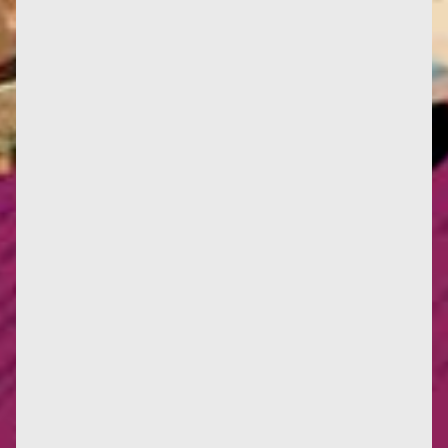
Cette photo et sa légende illustre un article de
Reporterre titré « Face à un génocide, ne rien faire
est effrayant »...
La pensée matérialiste de Françoise qui présida à sa
conceptualisation de l'écoféminisme commence à