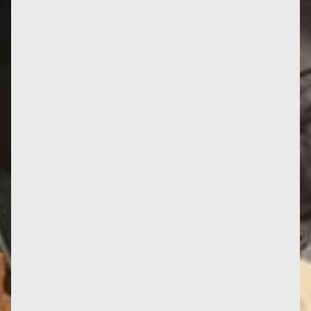
Trente ans. Il aura fallu trente ans pour que
Ecofeminism As Politics: Nature, Marx and the
Postmodern, le livre...